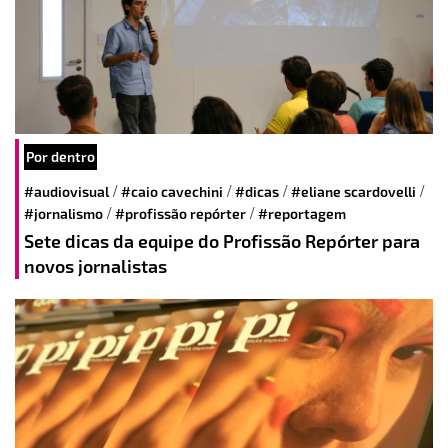
Por dentro
/
/
/
/
#audiovisual
#caio cavechini
#dicas
#eliane scardovelli
/
/
#jornalismo
#profissão repórter
#reportagem
Sete dicas da equipe do Profissão Repórter para
novos jornalistas