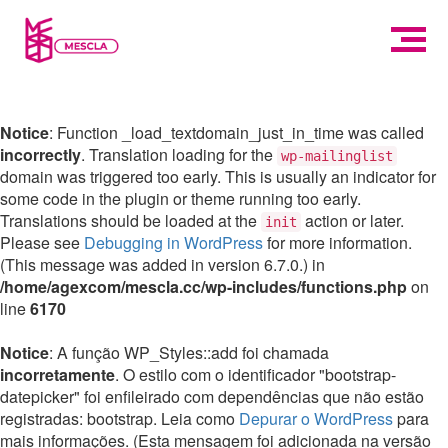
Notice
: Function _load_textdomain_just_in_time was called
incorrectly
. Translation loading for the
wp-mailinglist
domain was triggered too early. This is usually an indicator for
some code in the plugin or theme running too early.
Translations should be loaded at the
action or later.
init
Please see
Debugging in WordPress
for more information.
(This message was added in version 6.7.0.) in
/home/agexcom/mescla.cc/wp-includes/functions.php
on
line
6170
Notice
: A função WP_Styles::add foi chamada
incorretamente
. O estilo com o identificador "bootstrap-
datepicker" foi enfileirado com dependências que não estão
registradas: bootstrap. Leia como
Depurar o WordPress
para
mais informações. (Esta mensagem foi adicionada na versão