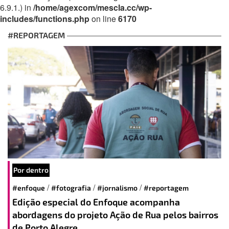
6.9.1.) in
/home/agexcom/mescla.cc/wp-
includes/functions.php
on line
6170
#REPORTAGEM
Por dentro
/
/
/
#enfoque
#fotografia
#jornalismo
#reportagem
Edição especial do Enfoque acompanha
abordagens do projeto Ação de Rua pelos bairros
de Porto Alegre