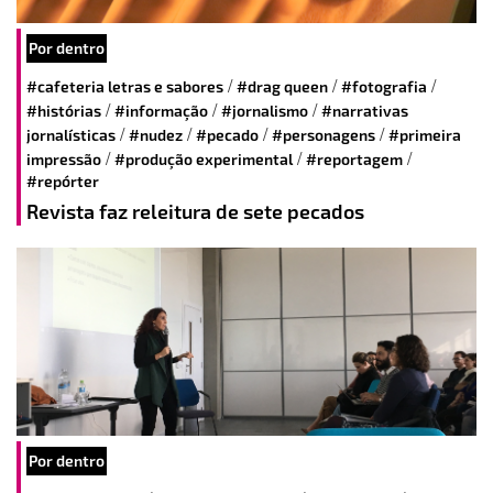
Por dentro
/
/
/
#cafeteria letras e sabores
#drag queen
#fotografia
/
/
/
#histórias
#informação
#jornalismo
#narrativas
/
/
/
/
jornalísticas
#nudez
#pecado
#personagens
#primeira
/
/
/
impressão
#produção experimental
#reportagem
#repórter
Revista faz releitura de sete pecados
Por dentro