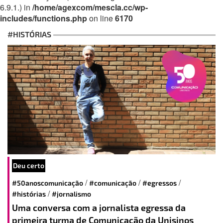
6.9.1.) in
/home/agexcom/mescla.cc/wp-
includes/functions.php
on line
6170
#HISTÓRIAS
Deu certo
/
/
/
#50anoscomunicação
#comunicação
#egressos
/
#histórias
#jornalismo
Uma conversa com a jornalista egressa da
primeira turma de Comunicação da Unisinos