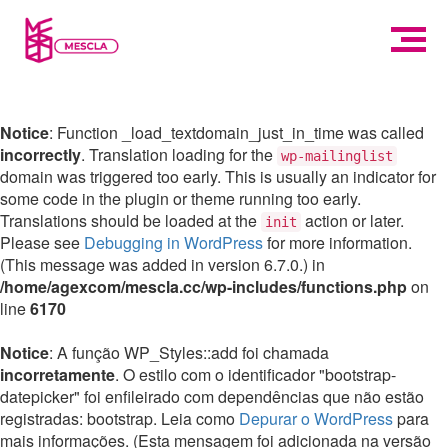
Notice
: Function _load_textdomain_just_in_time was called
incorrectly
. Translation loading for the
wp-mailinglist
domain was triggered too early. This is usually an indicator for
some code in the plugin or theme running too early.
Translations should be loaded at the
action or later.
init
Please see
Debugging in WordPress
for more information.
(This message was added in version 6.7.0.) in
/home/agexcom/mescla.cc/wp-includes/functions.php
on
line
6170
Notice
: A função WP_Styles::add foi chamada
incorretamente
. O estilo com o identificador "bootstrap-
datepicker" foi enfileirado com dependências que não estão
registradas: bootstrap. Leia como
Depurar o WordPress
para
mais informações. (Esta mensagem foi adicionada na versão