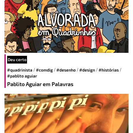
Deu certo
/
/
/
/
/
#quadrinista
#comdig
#desenho
#design
#histórias
#pablito aguiar
Pablito Aguiar em Palavras