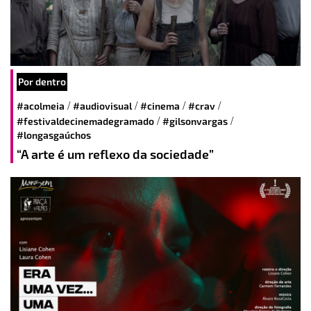
Por dentro
/
/
/
/
#acolmeia
#audiovisual
#cinema
#crav
/
/
#festivaldecinemadegramado
#gilsonvargas
#longasgaúchos
“A arte é um reflexo da sociedade”