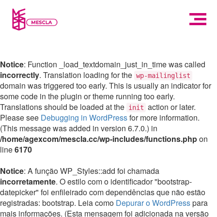
Notice
: Function _load_textdomain_just_in_time was called
incorrectly
. Translation loading for the
wp-mailinglist
domain was triggered too early. This is usually an indicator for
some code in the plugin or theme running too early.
Translations should be loaded at the
action or later.
init
Please see
Debugging in WordPress
for more information.
(This message was added in version 6.7.0.) in
/home/agexcom/mescla.cc/wp-includes/functions.php
on
line
6170
Notice
: A função WP_Styles::add foi chamada
incorretamente
. O estilo com o identificador "bootstrap-
datepicker" foi enfileirado com dependências que não estão
registradas: bootstrap. Leia como
Depurar o WordPress
para
mais informações. (Esta mensagem foi adicionada na versão