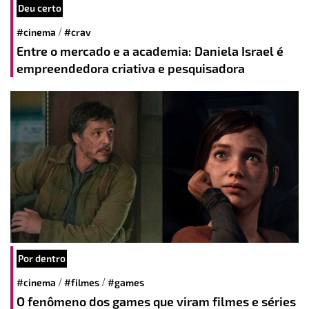
Deu certo
/
#cinema
#crav
Entre o mercado e a academia: Daniela Israel é
empreendedora criativa e pesquisadora
Por dentro
/
/
#cinema
#filmes
#games
O fenômeno dos games que viram filmes e séries