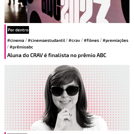
Por dentro
/
/
/
/
#cinema
#cinemaestudantil
#crav
#filmes
#premiações
/
#prêmioabc
Aluna do CRAV é finalista no prêmio ABC