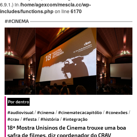
6.9.1.) in
/home/agexcom/mescla.cc/wp-
includes/functions.php
on line
6170
##CINEMA
Por dentro
/
/
/
/
#audiovisual
#cinema
#cinematecacapitólio
#conexões
/
/
/
#crav
#festa
#história
#integração
18ª Mostra Unisinos de Cinema trouxe uma boa
safra de filmes, diz coordenador do CRAV