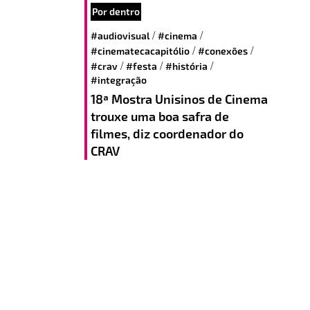
Por dentro
/
/
#audiovisual
#cinema
/
/
#cinematecacapitólio
#conexões
/
/
/
#crav
#festa
#história
#integração
18ª Mostra Unisinos de Cinema
trouxe uma boa safra de
filmes, diz coordenador do
CRAV