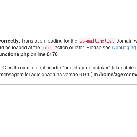
correctly
. Translation loading for the
domain was
wp-mailinglist
uld be loaded at the
action or later. Please see
Debugging 
init
unctions.php
on line
6170
. O estilo com o identificador "bootstrap-datepicker" foi enfile
mensagem foi adicionada na versão 6.9.1.) in
/home/agexcom/