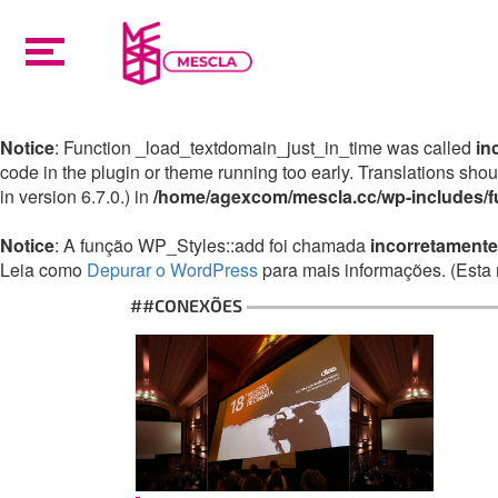
Notice
: Function _load_textdomain_just_in_time was called
in
code in the plugin or theme running too early. Translations sho
in version 6.7.0.) in
/home/agexcom/mescla.cc/wp-includes/f
Notice
: A função WP_Styles::add foi chamada
incorretamente
Leia como
Depurar o WordPress
para mais informações. (Esta 
##CONEXÕES