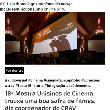
6.9.1.) in
/home/agexcom/mescla.cc/wp-
includes/functions.php
on line
6170
Por dentro
#audiovisual
#cinema
#cinematecacapitólio
#conexões
#crav
#festa
#história
#integração
#saúdemental
18ª Mostra Unisinos de Cinema
trouxe uma boa safra de filmes,
diz coordenador do CRAV