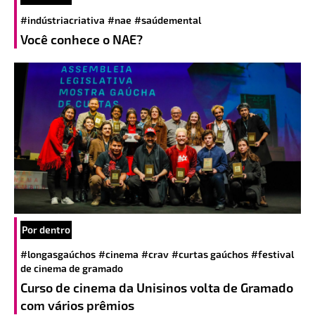
#indústriacriativa
#nae
#saúdemental
Você conhece o NAE?
Por dentro
#longasgaúchos
#cinema
#crav
#curtas gaúchos
#festival
de cinema de gramado
Curso de cinema da Unisinos volta de Gramado
com vários prêmios