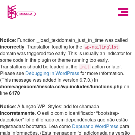
Notice
: Function _load_textdomain_just_in_time was called
incorrectly
. Translation loading for the
wp-mailinglist
domain was triggered too early. This is usually an indicator for
some code in the plugin or theme running too early.
Translations should be loaded at the
action or later.
init
Please see
Debugging in WordPress
for more information.
(This message was added in version 6.7.0.) in
/home/agexcom/mescla.cc/wp-includes/functions.php
on
line
6170
Notice
: A função WP_Styles::add foi chamada
incorretamente
. O estilo com o identificador "bootstrap-
datepicker" foi enfileirado com dependências que não estão
registradas: bootstrap. Leia como
Depurar o WordPress
para
mais informações. (Esta mensagem foi adicionada na versão