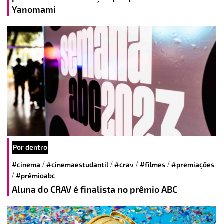
Yanomami
Por dentro
/
/
/
/
#cinema
#cinemaestudantil
#crav
#filmes
#premiações
/
#prêmioabc
Aluna do CRAV é finalista no prêmio ABC