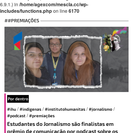
6.9.1.) in
/home/agexcom/mescla.cc/wp-
includes/functions.php
on line
6170
##PREMIAÇÕES
Por dentro
/
/
/
/
#ihu
#indigenas
#institutohumanitas
#jornalismo
/
#podcast
#premiações
Estudantes do Jornalismo são finalistas em
prêmio de comunicação por podcast sobre os