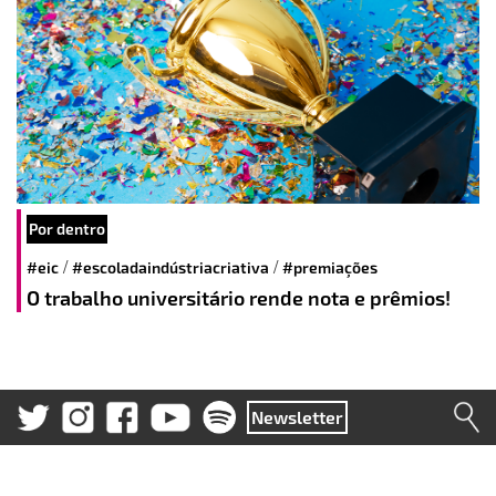
Por dentro
/
/
#eic
#escoladaindústriacriativa
#premiações
O trabalho universitário rende nota e prêmios!
Newsletter