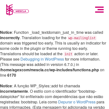
Notice
: Function _load_textdomain_just_in_time was called
incorrectly
. Translation loading for the
wp-mailinglist
domain was triggered too early. This is usually an indicator for
some code in the plugin or theme running too early.
Translations should be loaded at the
action or later.
init
Please see
Debugging in WordPress
for more information.
(This message was added in version 6.7.0.) in
/home/agexcom/mescla.cc/wp-includes/functions.php
on
line
6170
Notice
: A função WP_Styles::add foi chamada
incorretamente
. O estilo com o identificador "bootstrap-
datepicker" foi enfileirado com dependências que não estão
registradas: bootstrap. Leia como
Depurar o WordPress
para
mais informações. (Esta mensagem foi adicionada na versão