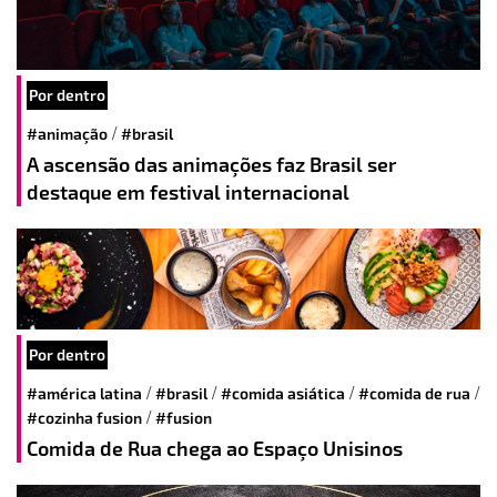
Por dentro
/
#animação
#brasil
A ascensão das animações faz Brasil ser
destaque em festival internacional
Por dentro
/
/
/
/
#américa latina
#brasil
#comida asiática
#comida de rua
/
#cozinha fusion
#fusion
Comida de Rua chega ao Espaço Unisinos