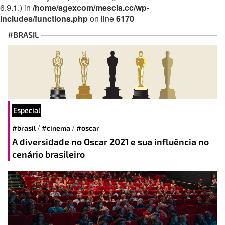
6.9.1.) in
/home/agexcom/mescla.cc/wp-
includes/functions.php
on line
6170
#BRASIL
Especial
/
/
#brasil
#cinema
#oscar
A diversidade no Oscar 2021 e sua influência no
cenário brasileiro