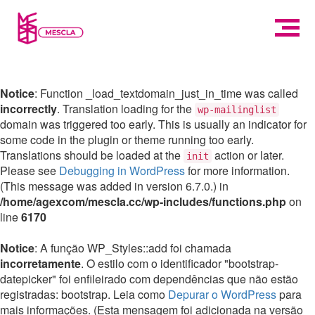
Notice
: Function _load_textdomain_just_in_time was called
incorrectly
. Translation loading for the
wp-mailinglist
domain was triggered too early. This is usually an indicator for
some code in the plugin or theme running too early.
Translations should be loaded at the
action or later.
init
Please see
Debugging in WordPress
for more information.
(This message was added in version 6.7.0.) in
/home/agexcom/mescla.cc/wp-includes/functions.php
on
line
6170
Notice
: A função WP_Styles::add foi chamada
incorretamente
. O estilo com o identificador "bootstrap-
datepicker" foi enfileirado com dependências que não estão
registradas: bootstrap. Leia como
Depurar o WordPress
para
mais informações. (Esta mensagem foi adicionada na versão