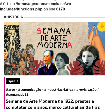
6.9.1.) in
/home/agexcom/mescla.cc/wp-
includes/functions.php
on line
6170
#HISTÓRIA
Especial
/
/
/
/
#arte
#comunicação
#industriacriativa
#revisitação
#semanade22
Semana de Arte Moderna de 1922: prestes a
completar cem anos, marco cultural ainda trás