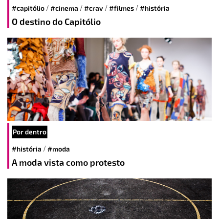
/
/
/
/
#capitólio
#cinema
#crav
#filmes
#história
O destino do Capitólio
Por dentro
/
#história
#moda
A moda vista como protesto