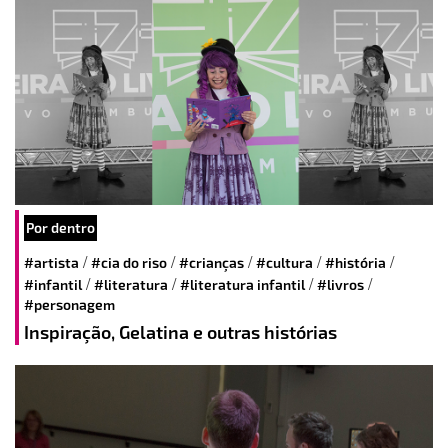
Por dentro
/
/
/
/
/
#artista
#cia do riso
#crianças
#cultura
#história
/
/
/
/
#infantil
#literatura
#literatura infantil
#livros
#personagem
Inspiração, Gelatina e outras histórias