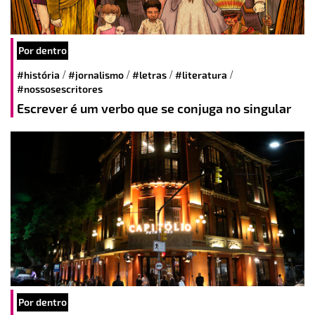
Por dentro
/
/
/
/
#história
#jornalismo
#letras
#literatura
#nossosescritores
Escrever é um verbo que se conjuga no singular
Por dentro