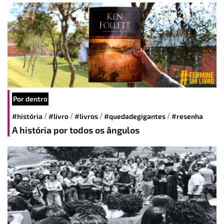
Por dentro
/
/
/
/
#história
#livro
#livros
#quedadegigantes
#resenha
A história por todos os ângulos