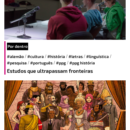
Por dentro
/
/
/
/
/
#alemão
#cultura
#história
#letras
#linguística
/
/
/
#pesquisa
#português
#ppg
#ppg história
Estudos que ultrapassam fronteiras