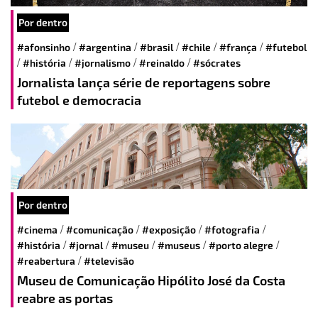
Por dentro
/
/
/
/
/
#afonsinho
#argentina
#brasil
#chile
#frança
#futebol
/
/
/
/
#história
#jornalismo
#reinaldo
#sócrates
Jornalista lança série de reportagens sobre
futebol e democracia
Por dentro
/
/
/
/
#cinema
#comunicação
#exposição
#fotografia
/
/
/
/
/
#história
#jornal
#museu
#museus
#porto alegre
/
#reabertura
#televisão
Museu de Comunicação Hipólito José da Costa
reabre as portas