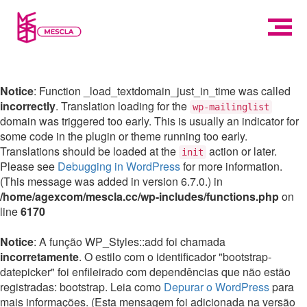
Notice
: Function _load_textdomain_just_in_time was called
incorrectly
. Translation loading for the
wp-mailinglist
domain was triggered too early. This is usually an indicator for
some code in the plugin or theme running too early.
Translations should be loaded at the
action or later.
init
Please see
Debugging in WordPress
for more information.
(This message was added in version 6.7.0.) in
/home/agexcom/mescla.cc/wp-includes/functions.php
on
line
6170
Notice
: A função WP_Styles::add foi chamada
incorretamente
. O estilo com o identificador "bootstrap-
datepicker" foi enfileirado com dependências que não estão
registradas: bootstrap. Leia como
Depurar o WordPress
para
mais informações. (Esta mensagem foi adicionada na versão