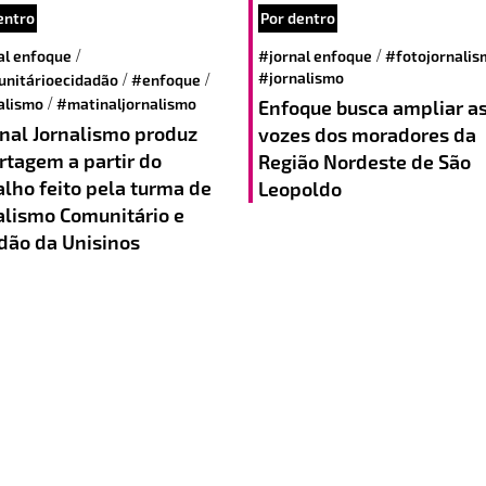
entro
Por dentro
/
/
al enfoque
#jornal enfoque
#fotojornalis
/
/
#jornalismo
nitárioecidadão
#enfoque
/
alismo
#matinaljornalismo
Enfoque busca ampliar a
nal Jornalismo produz
vozes dos moradores da
rtagem a partir do
Região Nordeste de São
alho feito pela turma de
Leopoldo
alismo Comunitário e
dão da Unisinos