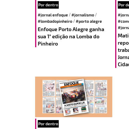
Por dentro
Por d
/
/
#jornal enfoque
#jornalismo
#jorn
/
#lombadopinheiro
#porto alegre
#comu
#jorn
Enfoque Porto Alegre ganha
Mati
sua 1° edição na Lomba do
repo
Pinheiro
trab
Jorn
Cida
Por dentro