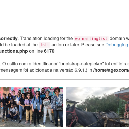
correctly
. Translation loading for the
domain was
wp-mailinglist
uld be loaded at the
action or later. Please see
Debugging 
init
unctions.php
on line
6170
. O estilo com o identificador "bootstrap-datepicker" foi enfile
mensagem foi adicionada na versão 6.9.1.) in
/home/agexcom/