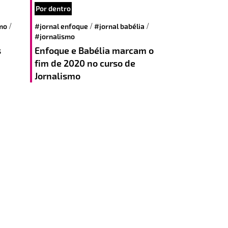
Por dentro
/
/
/
mo
#jornal enfoque
#jornal babélia
#jornalismo
s
Enfoque e Babélia marcam o
fim de 2020 no curso de
Jornalismo