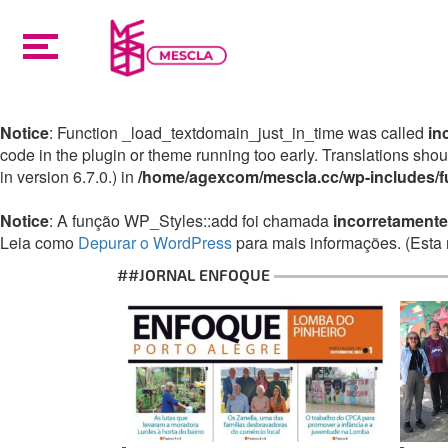
Notice
: Function _load_textdomain_just_in_time was called
in
code in the plugin or theme running too early. Translations sho
in version 6.7.0.) in
/home/agexcom/mescla.cc/wp-includes/f
Notice
: A função WP_Styles::add foi chamada
incorretamente
Leia como
Depurar o WordPress
para mais informações. (Esta 
##JORNAL ENFOQUE