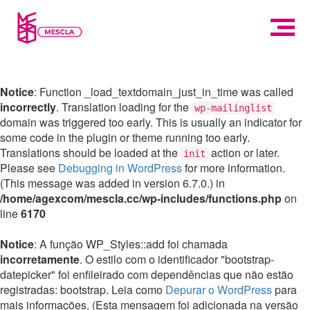
Notice
: Function _load_textdomain_just_in_time was called
incorrectly
. Translation loading for the
wp-mailinglist
domain was triggered too early. This is usually an indicator for
some code in the plugin or theme running too early.
Translations should be loaded at the
action or later.
init
Please see
Debugging in WordPress
for more information.
(This message was added in version 6.7.0.) in
/home/agexcom/mescla.cc/wp-includes/functions.php
on
line
6170
Notice
: A função WP_Styles::add foi chamada
incorretamente
. O estilo com o identificador "bootstrap-
datepicker" foi enfileirado com dependências que não estão
registradas: bootstrap. Leia como
Depurar o WordPress
para
mais informações. (Esta mensagem foi adicionada na versão