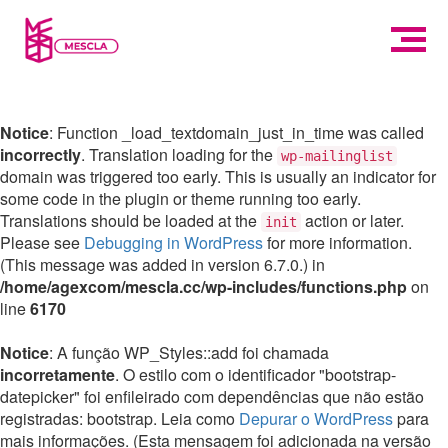
Notice
: Function _load_textdomain_just_in_time was called
incorrectly
. Translation loading for the
wp-mailinglist
domain was triggered too early. This is usually an indicator for
some code in the plugin or theme running too early.
Translations should be loaded at the
action or later.
init
Please see
Debugging in WordPress
for more information.
(This message was added in version 6.7.0.) in
/home/agexcom/mescla.cc/wp-includes/functions.php
on
line
6170
Notice
: A função WP_Styles::add foi chamada
incorretamente
. O estilo com o identificador "bootstrap-
datepicker" foi enfileirado com dependências que não estão
registradas: bootstrap. Leia como
Depurar o WordPress
para
mais informações. (Esta mensagem foi adicionada na versão