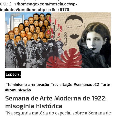
6.9.1.) in
/home/agexcom/mescla.cc/wp-
includes/functions.php
on line
6170
Especial
#feminismo
#renovação
#revisitação
#semanade22
#arte
#comunicação
Semana de Arte Moderna de 1922:
misoginia histórica
"Na segunda matéria do especial sobre a Semana de