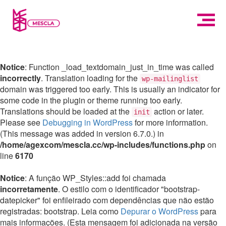
Notice
: Function _load_textdomain_just_in_time was called
incorrectly
. Translation loading for the
wp-mailinglist
domain was triggered too early. This is usually an indicator for
some code in the plugin or theme running too early.
Translations should be loaded at the
action or later.
init
Please see
Debugging in WordPress
for more information.
(This message was added in version 6.7.0.) in
/home/agexcom/mescla.cc/wp-includes/functions.php
on
line
6170
Notice
: A função WP_Styles::add foi chamada
incorretamente
. O estilo com o identificador "bootstrap-
datepicker" foi enfileirado com dependências que não estão
registradas: bootstrap. Leia como
Depurar o WordPress
para
mais informações. (Esta mensagem foi adicionada na versão