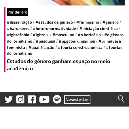
Por dentro
/
/
/
/
#dissertação
#estudos de gênero
#feminismo
#gênero
/
/
/
#hard news
#heteronormatividade
#iniciação científica
/
/
/
/
#lgbtqfobia
#lgbtqi+
#masculino
#o boticário
#o gênero
/
/
/
do jornalismo
#pesquisa
#ppgcom unisninos
#primavera
/
/
/
feminista
#qualificação
#teoria construcionista
#teorias
do jornalismo
Estudos de gênero ganham espaço no meio
acadêmico
Newsletter