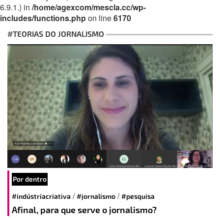
6.9.1.) in
/home/agexcom/mescla.cc/wp-
includes/functions.php
on line
6170
#TEORIAS DO JORNALISMO
Por dentro
/
/
#indústriacriativa
#jornalismo
#pesquisa
Afinal, para que serve o jornalismo?