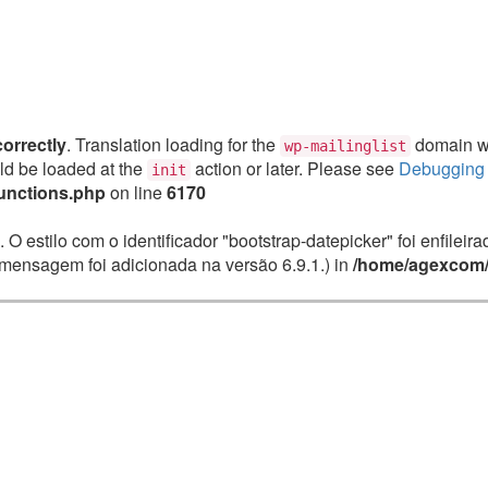
correctly
. Translation loading for the
domain was
wp-mailinglist
uld be loaded at the
action or later. Please see
Debugging 
init
unctions.php
on line
6170
. O estilo com o identificador "bootstrap-datepicker" foi enfile
mensagem foi adicionada na versão 6.9.1.) in
/home/agexcom/