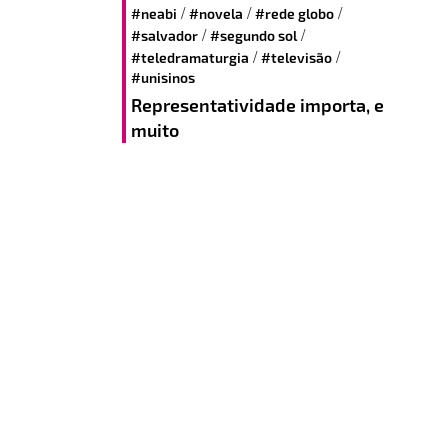
/
/
/
#neabi
#novela
#rede globo
/
/
#salvador
#segundo sol
/
/
#teledramaturgia
#televisão
#unisinos
Representatividade importa, e
muito