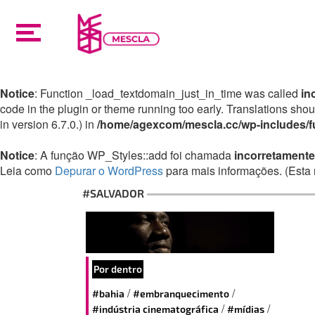
Notice
: Function _load_textdomain_just_in_time was called
in
code in the plugin or theme running too early. Translations sho
in version 6.7.0.) in
/home/agexcom/mescla.cc/wp-includes/f
Notice
: A função WP_Styles::add foi chamada
incorretamente
Leia como
Depurar o WordPress
para mais informações. (Esta 
#SALVADOR
Por dentro
/
/
#bahia
#embranquecimento
/
/
#indústria cinematográfica
#mídias