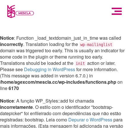
Notice
: Function _load_textdomain_just_in_time was called
incorrectly
. Translation loading for the
wp-mailinglist
domain was triggered too early. This is usually an indicator for
some code in the plugin or theme running too early.
Translations should be loaded at the
action or later.
init
Please see
Debugging in WordPress
for more information.
(This message was added in version 6.7.0.) in
/home/agexcom/mescla.cc/wp-includes/functions.php
on
line
6170
Notice
: A função WP_Styles::add foi chamada
incorretamente
. O estilo com o identificador "bootstrap-
datepicker" foi enfileirado com dependências que não estão
registradas: bootstrap. Leia como
Depurar o WordPress
para
mais informações. (Esta mensagem foi adicionada na versão