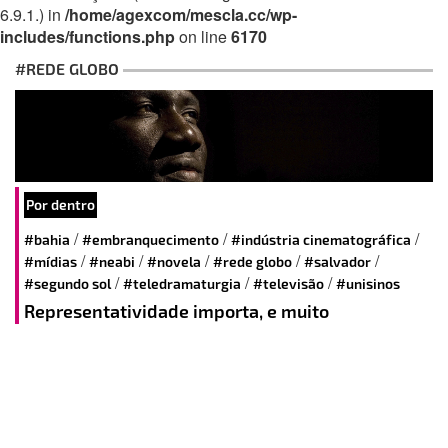
6.9.1.) in
/home/agexcom/mescla.cc/wp-
includes/functions.php
on line
6170
#REDE GLOBO
Por dentro
/
/
/
#bahia
#embranquecimento
#indústria cinematográfica
/
/
/
/
/
#mídias
#neabi
#novela
#rede globo
#salvador
/
/
/
#segundo sol
#teledramaturgia
#televisão
#unisinos
Representatividade importa, e muito