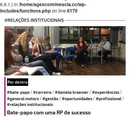
6.9.1.) in
/home/agexcom/mescla.cc/wp-
includes/functions.php
on line
6170
#RELAÇÕES INSTITUCIONAIS
Por dentro
/
/
/
/
#bate-papo
#carreira
#daniela kraemer
#experiências
/
/
/
/
#general motors
#gestão
#oportunidades
#profissional
#relações institucionais
Bate-papo com uma RP de sucesso