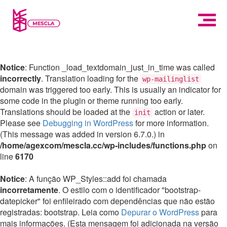
Notice
: Function _load_textdomain_just_in_time was called
incorrectly
. Translation loading for the
wp-mailinglist
domain was triggered too early. This is usually an indicator for
some code in the plugin or theme running too early.
Translations should be loaded at the
action or later.
init
Please see
Debugging in WordPress
for more information.
(This message was added in version 6.7.0.) in
/home/agexcom/mescla.cc/wp-includes/functions.php
on
line
6170
Notice
: A função WP_Styles::add foi chamada
incorretamente
. O estilo com o identificador "bootstrap-
datepicker" foi enfileirado com dependências que não estão
registradas: bootstrap. Leia como
Depurar o WordPress
para
mais informações. (Esta mensagem foi adicionada na versão