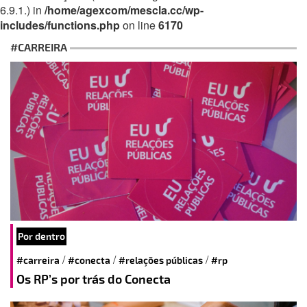
6.9.1.) in
/home/agexcom/mescla.cc/wp-
includes/functions.php
on line
6170
#CARREIRA
Por dentro
/
/
/
#carreira
#conecta
#relações públicas
#rp
Os RP’s por trás do Conecta