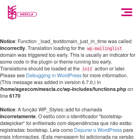
Notice
: Function _load_textdomain_just_in_time was called
incorrectly
. Translation loading for the
wp-mailinglist
domain was triggered too early. This is usually an indicator for
some code in the plugin or theme running too early.
Translations should be loaded at the
action or later.
init
Please see
Debugging in WordPress
for more information.
(This message was added in version 6.7.0.) in
/home/agexcom/mescla.cc/wp-includes/functions.php
on
line
6170
Notice
: A função WP_Styles::add foi chamada
incorretamente
. O estilo com o identificador "bootstrap-
datepicker" foi enfileirado com dependências que não estão
registradas: bootstrap. Leia como
Depurar o WordPress
para
mais informações. (Esta mensagem foi adicionada na versão