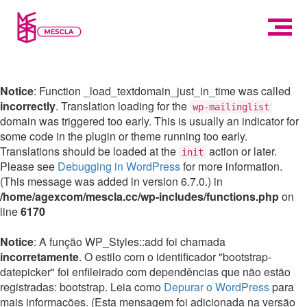
Notice
: Function _load_textdomain_just_in_time was called
incorrectly
. Translation loading for the
wp-mailinglist
domain was triggered too early. This is usually an indicator for
some code in the plugin or theme running too early.
Translations should be loaded at the
action or later.
init
Please see
Debugging in WordPress
for more information.
(This message was added in version 6.7.0.) in
/home/agexcom/mescla.cc/wp-includes/functions.php
on
line
6170
Notice
: A função WP_Styles::add foi chamada
incorretamente
. O estilo com o identificador "bootstrap-
datepicker" foi enfileirado com dependências que não estão
registradas: bootstrap. Leia como
Depurar o WordPress
para
mais informações. (Esta mensagem foi adicionada na versão