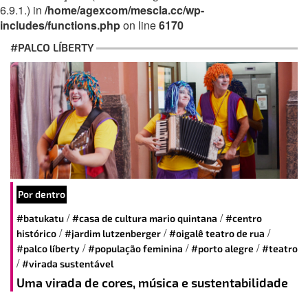
6.9.1.) in
/home/agexcom/mescla.cc/wp-
includes/functions.php
on line
6170
#PALCO LÍBERTY
Por dentro
/
/
#batukatu
#casa de cultura mario quintana
#centro
/
/
/
histórico
#jardim lutzenberger
#oigalê teatro de rua
/
/
/
#palco líberty
#população feminina
#porto alegre
#teatro
/
#virada sustentável
Uma virada de cores, música e sustentabilidade