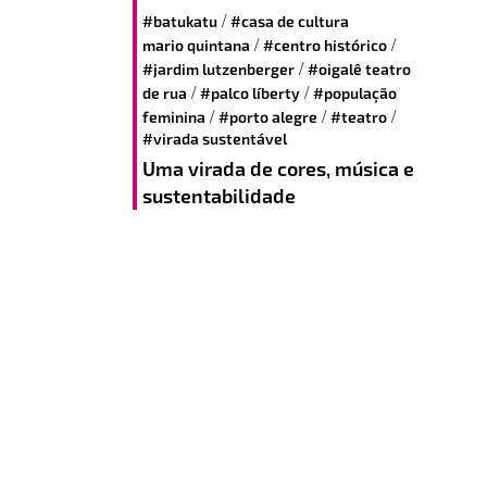
/
#batukatu
#casa de cultura
/
/
mario quintana
#centro histórico
/
#jardim lutzenberger
#oigalê teatro
/
/
de rua
#palco líberty
#população
/
/
/
feminina
#porto alegre
#teatro
#virada sustentável
Uma virada de cores, música e
sustentabilidade