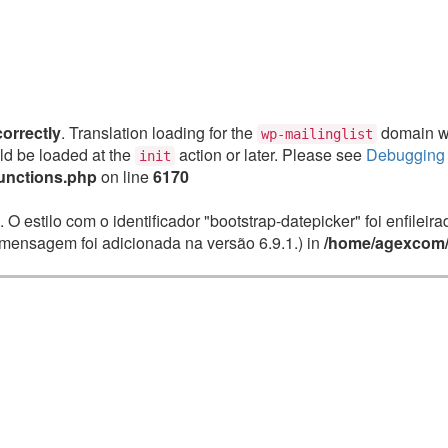
correctly
. Translation loading for the
domain was
wp-mailinglist
uld be loaded at the
action or later. Please see
Debugging 
init
unctions.php
on line
6170
. O estilo com o identificador "bootstrap-datepicker" foi enfile
mensagem foi adicionada na versão 6.9.1.) in
/home/agexcom/