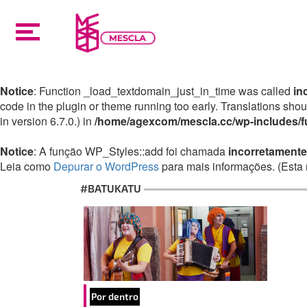
Notice
: Function _load_textdomain_just_in_time was called
in
code in the plugin or theme running too early. Translations sho
in version 6.7.0.) in
/home/agexcom/mescla.cc/wp-includes/f
Notice
: A função WP_Styles::add foi chamada
incorretamente
Leia como
Depurar o WordPress
para mais informações. (Esta 
#BATUKATU
Por dentro