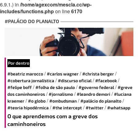
6.9.1.) in
/home/agexcom/mescla.cc/wp-
includes/functions.php
on line
6170
#PALÁCIO DO PLANALTO
Por dentro
/
/
/
#beatriz marocco
#carlos wagner
#christa berger
/
/
/
#cobertura jornalística
#discurso oficial
#facebook
/
/
/
#felipe boff
#folha de são paulo
#governo federal
#greve
/
/
/
dos caminhoneiros
#jornalismo
#leandro demori
#luciana
/
/
/
/
kraemer
#o globo
#ombudsman
#palácio do planalto
/
/
/
#teoria hipodérmica
#the intercept
#twitter
#whatsapp
O que aprendemos com a greve dos
caminhoneiros