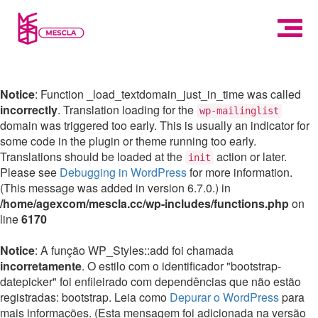
Notice
: Function _load_textdomain_just_in_time was called
incorrectly
. Translation loading for the
wp-mailinglist
domain was triggered too early. This is usually an indicator for
some code in the plugin or theme running too early.
Translations should be loaded at the
action or later.
init
Please see
Debugging in WordPress
for more information.
(This message was added in version 6.7.0.) in
/home/agexcom/mescla.cc/wp-includes/functions.php
on
line
6170
Notice
: A função WP_Styles::add foi chamada
incorretamente
. O estilo com o identificador "bootstrap-
datepicker" foi enfileirado com dependências que não estão
registradas: bootstrap. Leia como
Depurar o WordPress
para
mais informações. (Esta mensagem foi adicionada na versão