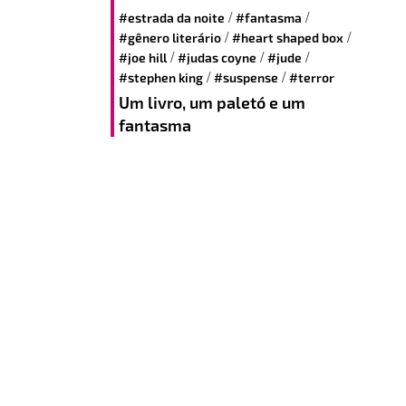
/
/
#estrada da noite
#fantasma
/
/
#gênero literário
#heart shaped box
/
/
/
#joe hill
#judas coyne
#jude
/
/
#stephen king
#suspense
#terror
Um livro, um paletó e um
fantasma