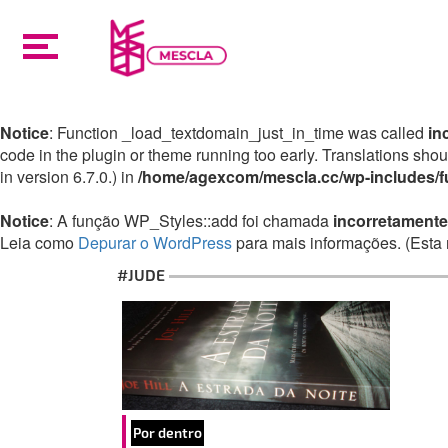
Notice
: Function _load_textdomain_just_in_time was called
in
code in the plugin or theme running too early. Translations sho
in version 6.7.0.) in
/home/agexcom/mescla.cc/wp-includes/f
Notice
: A função WP_Styles::add foi chamada
incorretamente
Leia como
Depurar o WordPress
para mais informações. (Esta 
#JUDE
Por dentro