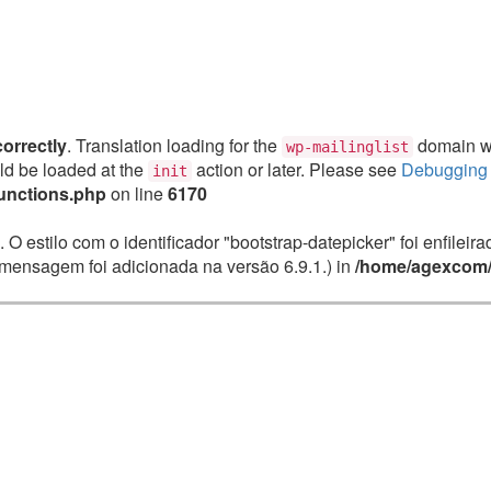
correctly
. Translation loading for the
domain was
wp-mailinglist
uld be loaded at the
action or later. Please see
Debugging 
init
unctions.php
on line
6170
. O estilo com o identificador "bootstrap-datepicker" foi enfile
mensagem foi adicionada na versão 6.9.1.) in
/home/agexcom/