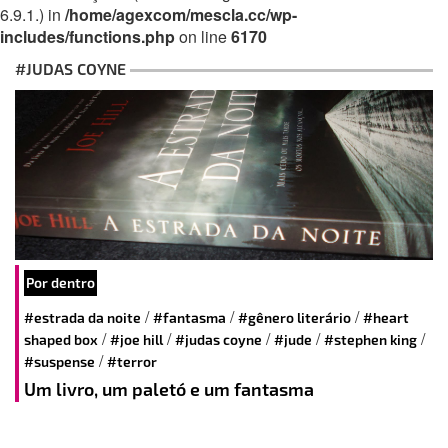
6.9.1.) in
/home/agexcom/mescla.cc/wp-
includes/functions.php
on line
6170
#JUDAS COYNE
Por dentro
/
/
/
#estrada da noite
#fantasma
#gênero literário
#heart
/
/
/
/
/
shaped box
#joe hill
#judas coyne
#jude
#stephen king
/
#suspense
#terror
Um livro, um paletó e um fantasma