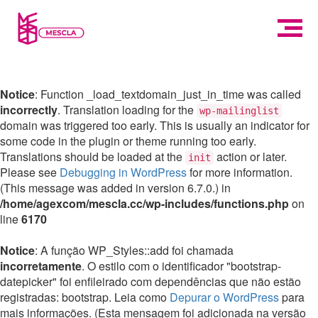
Notice
: Function _load_textdomain_just_in_time was called
incorrectly
. Translation loading for the
wp-mailinglist
domain was triggered too early. This is usually an indicator for
some code in the plugin or theme running too early.
Translations should be loaded at the
action or later.
init
Please see
Debugging in WordPress
for more information.
(This message was added in version 6.7.0.) in
/home/agexcom/mescla.cc/wp-includes/functions.php
on
line
6170
Notice
: A função WP_Styles::add foi chamada
incorretamente
. O estilo com o identificador "bootstrap-
datepicker" foi enfileirado com dependências que não estão
registradas: bootstrap. Leia como
Depurar o WordPress
para
mais informações. (Esta mensagem foi adicionada na versão