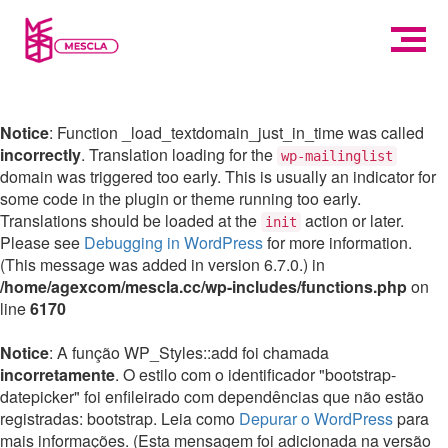
Notice
: Function _load_textdomain_just_in_time was called
incorrectly
. Translation loading for the
wp-mailinglist
domain was triggered too early. This is usually an indicator for
some code in the plugin or theme running too early.
Translations should be loaded at the
action or later.
init
Please see
Debugging in WordPress
for more information.
(This message was added in version 6.7.0.) in
/home/agexcom/mescla.cc/wp-includes/functions.php
on
line
6170
Notice
: A função WP_Styles::add foi chamada
incorretamente
. O estilo com o identificador "bootstrap-
datepicker" foi enfileirado com dependências que não estão
registradas: bootstrap. Leia como
Depurar o WordPress
para
mais informações. (Esta mensagem foi adicionada na versão