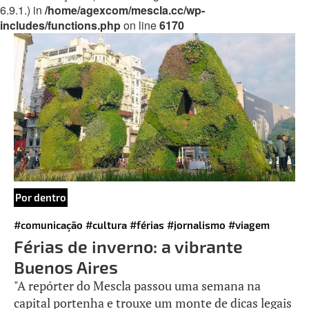
6.9.1.) in
/home/agexcom/mescla.cc/wp-
includes/functions.php
on line
6170
Por dentro
#comunicação
#cultura
#férias
#jornalismo
#viagem
Férias de inverno: a vibrante
Buenos Aires
"A repórter do Mescla passou uma semana na
capital portenha e trouxe um monte de dicas legais