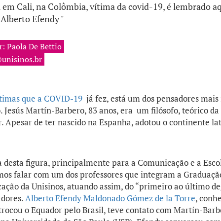
 em Cali, na Colômbia, vítima da covid-19, é lembrado aq
 Alberto Efendy "
r: Paola De Bettio
unisinos.br
ítimas que a COVID-19
já fez, está um dos pensadores mais
Jesús Martín-Barbero, 83 anos, era um filósofo, teórico d
. Apesar de ter nascido na Espanha, adotou o continente la
desta figura, principalmente para a Comunicação e a Escola
emos falar com um dos professores que integram a Graduaçã
ão da Unisinos, atuando assim, do “primeiro ao último d
dores.
Alberto Efendy Maldonado Gómez de la Torre
, conh
trocou o Equador pelo Brasil, teve contato com Martín-Barb