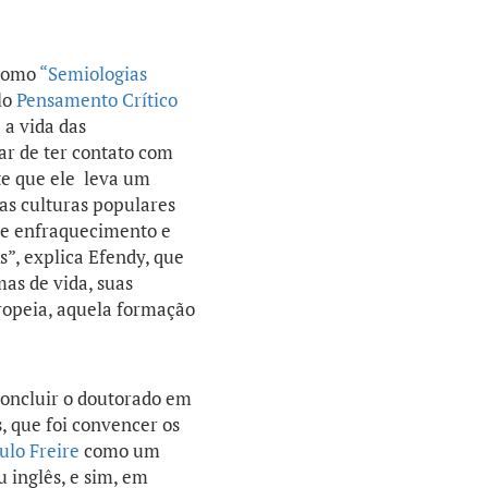
 como
“Semiologias
lo
Pensamento Crítico
 a vida das
ar de ter contato com
te que ele leva um
 as culturas populares
 de enfraquecimento e
s”, explica Efendy, que
mas de vida, suas
ropeia, aquela formação
concluir o doutorado em
, que foi convencer os
ulo Freire
como um
 inglês, e sim, em