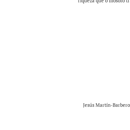
riqueza que o filósofo t
Jesús Martín-Barbero