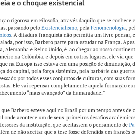
ia e o choque existencial
ção rigorosa em Filosofia, através daquilo que se conhece
as, passando pelo
Existencialismo
, pela
Fenomenologia
, pe
nicos
. A ditadura franquista não permitia um livre pensar, e
alada, por isso, Barbero parte para estudar na França. Apes
ca, Alemanha e Reino Unido, é ao chegar ao nosso continen
imeiro na Colômbia, e depois em outros lugares, ele via que
a que na Europa isso estava em uma posição de diminuição,
a do capital, pela força sistêmica, pela barbárie das guerra
avessado por todos esses conjuntos de culturas, com suas for
ostas. Ele vai repensar completamente aquela formação eu
nhecimento “mais avançado” da humanidade.”
a que Barbero esteve aqui no Brasil por um tempo antes de 
cal onde acontece um de seus primeiros desafios acadêmicos
professores da instituição, que aceitassem o pensamento de
Pa
além de não aceitar que a tese fosse defendida em francês ou