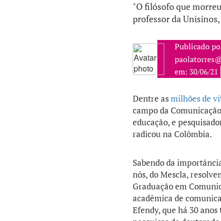
"O filósofo que morreu
professor da Unisinos,
Publicado po
paolatorres@
em: 30/06/21
Dentre as
milhões de v
campo da Comunicação. 
educação, e pesquisador
radicou na Colômbia.
Sabendo da importância 
nós, do Mescla, resolv
Graduação em Comunicaç
acadêmica de comunica
Efendy, que há 30 anos 