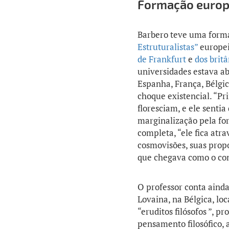
Formação europe
Barbero teve uma forma
Estruturalistas”
europei
de Frankfurt
e
dos britâ
universidades estava ab
Espanha, França, Bélgi
choque existencial. “Pr
floresciam, e ele senti
marginalização pela forç
completa, “ele fica atr
cosmovisões, suas prop
que chegava como o co
O professor conta aind
Lovaina, na Bélgica, lo
“eruditos filósofos ”, 
pensamento filosófico, 