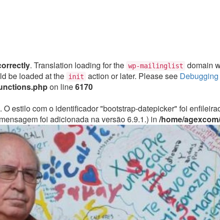
correctly
. Translation loading for the
domain was
wp-mailinglist
uld be loaded at the
action or later. Please see
Debugging 
init
unctions.php
on line
6170
. O estilo com o identificador "bootstrap-datepicker" foi enfile
mensagem foi adicionada na versão 6.9.1.) in
/home/agexcom/