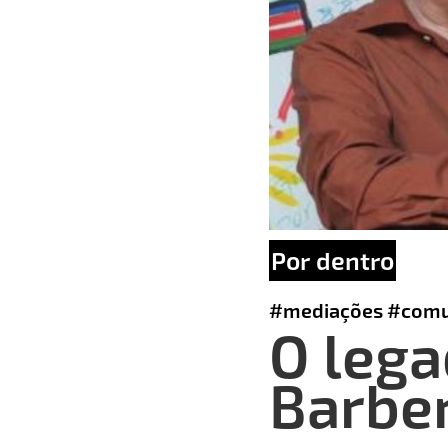
Por dentro
#mediações
#comu
O lega
Barbe