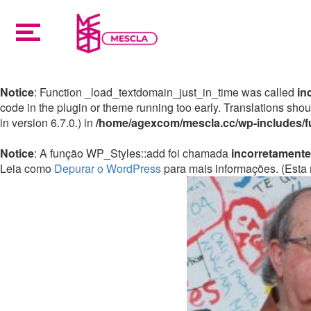
Notice
: Function _load_textdomain_just_in_time was called
in
code in the plugin or theme running too early. Translations sho
in version 6.7.0.) in
/home/agexcom/mescla.cc/wp-includes/f
Notice
: A função WP_Styles::add foi chamada
incorretamente
Leia como
Depurar o WordPress
para mais informações. (Esta 