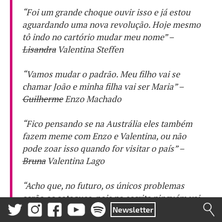
“Foi um grande choque ouvir isso e já estou
aguardando uma nova revolução. Hoje mesmo
tô indo no cartório mudar meu nome” –
Lisandra
Valentina Steffen
“Vamos mudar o padrão. Meu filho vai se
chamar João e minha filha vai ser Maria” –
Guilherme
Enzo Machado
“Fico pensando se na Austrália eles também
fazem meme com Enzo e Valentina, ou não
pode zoar isso quando for visitar o país” –
Bruna
Valentina Lago
“Acho que, no futuro, os únicos problemas
serão os sotaques, pois na escrita ninguém vai
errar” –
Josi
Valenzo Skieresinski
Newsletter