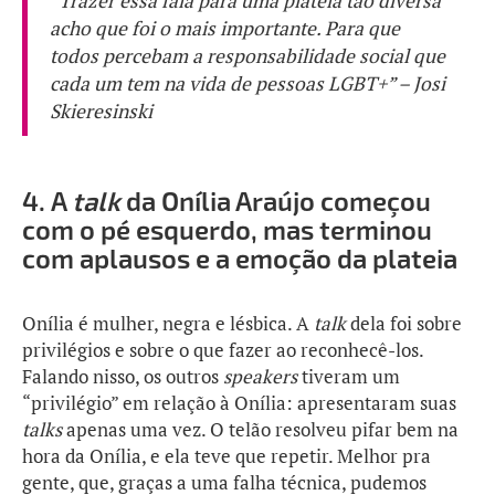
“Trazer essa fala para uma plateia tão diversa
acho que foi o mais importante. Para que
todos percebam a responsabilidade social que
cada um tem na vida de pessoas LGBT+” – Josi
Skieresinski
4.
A
talk
da Onília Araújo começou
com o pé esquerdo, mas terminou
com aplausos e a emoção da plateia
Onília é mulher, negra e lésbica. A
talk
dela foi sobre
privilégios e sobre o que fazer ao reconhecê-los.
Falando nisso, os outros
speakers
tiveram um
“privilégio” em relação à Onília: apresentaram suas
talks
apenas uma vez. O telão resolveu pifar bem na
hora da Onília, e ela teve que repetir. Melhor pra
gente, que, graças a uma falha técnica, pudemos