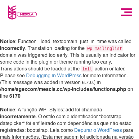
Notice
: Function _load_textdomain_just_in_time was called
incorrectly
. Translation loading for the
wp-mailinglist
domain was triggered too early. This is usually an indicator for
some code in the plugin or theme running too early.
Translations should be loaded at the
action or later.
init
Please see
Debugging in WordPress
for more information.
(This message was added in version 6.7.0.) in
/home/agexcom/mescla.cc/wp-includes/functions.php
on
line
6170
Notice
: A função WP_Styles::add foi chamada
incorretamente
. O estilo com o identificador "bootstrap-
datepicker" foi enfileirado com dependências que não estão
registradas: bootstrap. Leia como
Depurar o WordPress
para
mais informações. (Esta mensagem foi adicionada na versão