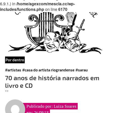
6.9.1.) in
/home/agexcom/mescla.cc/wp-
includes/functions.php
on line
6170
Por dentro
#artistas
#casa do artista riograndense
#sarau
70 anos de história narrados em
livro e CD
""
Publicado por: Luiza Soares
em: 26/09/18