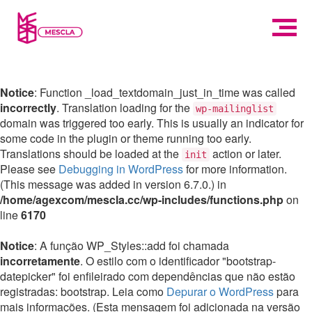
Notice
: Function _load_textdomain_just_in_time was called
incorrectly
. Translation loading for the
wp-mailinglist
domain was triggered too early. This is usually an indicator for
some code in the plugin or theme running too early.
Translations should be loaded at the
action or later.
init
Please see
Debugging in WordPress
for more information.
(This message was added in version 6.7.0.) in
/home/agexcom/mescla.cc/wp-includes/functions.php
on
line
6170
Notice
: A função WP_Styles::add foi chamada
incorretamente
. O estilo com o identificador "bootstrap-
datepicker" foi enfileirado com dependências que não estão
registradas: bootstrap. Leia como
Depurar o WordPress
para
mais informações. (Esta mensagem foi adicionada na versão