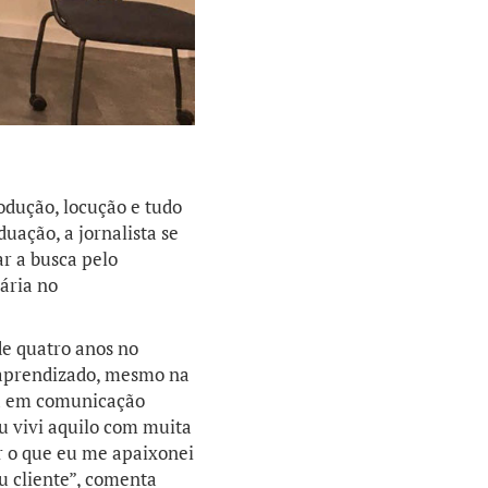
odução, locução e tudo
uação, a jornalista se
r a busca pelo
ária no
e quatro anos no
 aprendizado, mesmo na
nha em comunicação
Eu vivi aquilo com muita
r o que eu me apaixonei
u cliente”, comenta