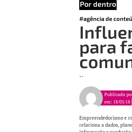
Por dentro
#agência de conte
Influe
para f
comun
""
Publicado po
em: 18/05/18
Empreendedorismo e co
relaciona a dados, pla
informação e produção 