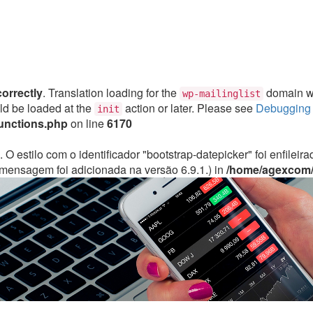
correctly
. Translation loading for the
domain was
wp-mailinglist
uld be loaded at the
action or later. Please see
Debugging 
init
unctions.php
on line
6170
. O estilo com o identificador "bootstrap-datepicker" foi enfile
mensagem foi adicionada na versão 6.9.1.) in
/home/agexcom/