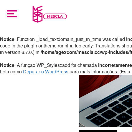
Notice
: Function _load_textdomain_just_in_time was called
in
code in the plugin or theme running too early. Translations sho
in version 6.7.0.) in
/home/agexcom/mescla.cc/wp-includes/f
Notice
: A função WP_Styles::add foi chamada
incorretamente
Leia como
Depurar o WordPress
para mais informações. (Esta 