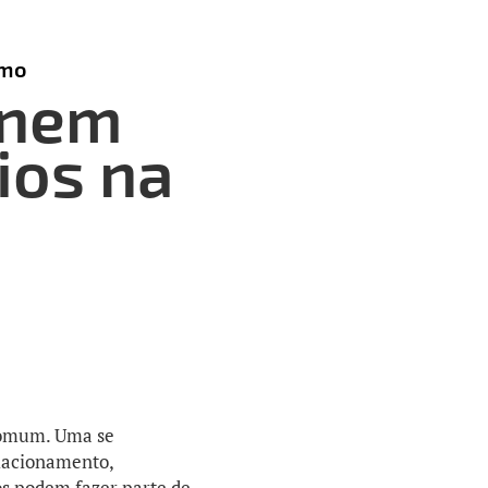
smo
únem
ios na
comum. Uma se
elacionamento,
os podem fazer parte de