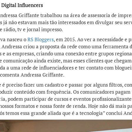
 Digital
Influencers
dressa Griffante trabalhou na área de assessoria de impre
s já não estavam mais tão interessados em divulgar seu serv
e rádio, tv e jornal impresso.
iva nasceu o
RS Bloggers
, em 2015. Ao ver a necessidade e 
s, Andressa criou a proposta da rede como uma ferramenta 
s e as empresas, criando uma conexão entre grupos regiona
 de comunicação ainda existe, mas esses clientes que cheg
gada a uma rede de influenciadores e ter contato com bloguei
 comenta Andressa Griffante.
 é preciso fazer um cadastro e passar por alguns filtros, co
roduzir conteúdo com frequência. Os comunicadores pagam
a, podem participar de cursos e eventos profissionalizantes
 nossos formatos e nossa fonte de renda. Hoje não dá mais pa
ós temos essa grande aliada que é a tecnologia” conclui An