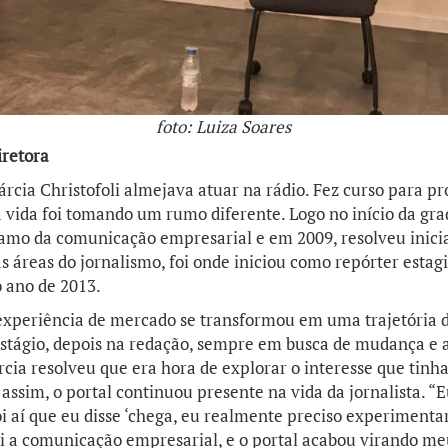
foto: Luiza Soares
iretora
rcia Christofoli almejava atuar na rádio. Fez curso para pr
a vida foi tomando um rumo diferente. Logo no início da grad
ramo da comunicação empresarial e em 2009, resolveu inicia
áreas do jornalismo, foi onde iniciou como repórter estagi
 ano de 2013.
experiência de mercado se transformou em uma trajetória d
estágio, depois na redação, sempre em busca de mudança e
rcia resolveu que era hora de explorar o interesse que ti
assim, o portal continuou presente na vida da jornalista. “
i aí que eu disse ‘chega, eu realmente preciso experimenta
oi a comunicação empresarial, e o portal acabou virando me