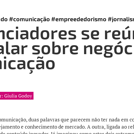
údo
#comunicação
#empreededorismo
#jornali
nciadores se re
alar sobre negóc
icação
r: Giulia Godoy
municação, duas palavras que parecem não ter nada em 
nejamento e conhecimento de mercado. A outra, ligada ao r
de conteúdo inovador. Já imaginou como estes dois extrem