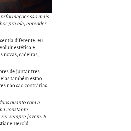
ransformações são mais
hor pra ela, entender
entia diferente, eu
oluir estética e
 novas, cadeiras,
res de juntar três
ideias também estão
es não são contrárias,
íduos quanto com a
ma constante
r ser sempre jovem. E
stiane Herold.