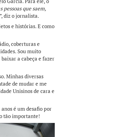
o Garcia. Para ele, o
las pessoas que saem,
”
, diz o jornalista.
etos e histórias. E como
ádio, coberturas e
lidades. Sou muito
 baixar a cabeça e fazer
o. Minhas diversas
vontade de mudar e me
dade Unisinos de cara e
 anos é um desafio por
so tão importante!