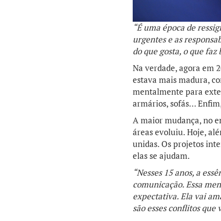
“É uma época de ressign
urgentes e as responsab
do que gosta, o que faz
Na verdade, agora em 2
estava mais madura, com
mentalmente para exter
armários, sofás… Enfim,
A maior mudança, no ent
áreas evoluiu. Hoje, al
unidas. Os projetos int
elas se ajudam.
“Nesses 15 anos, a ess
comunicação. Essa meni
expectativa. Ela vai am
são esses conflitos que 