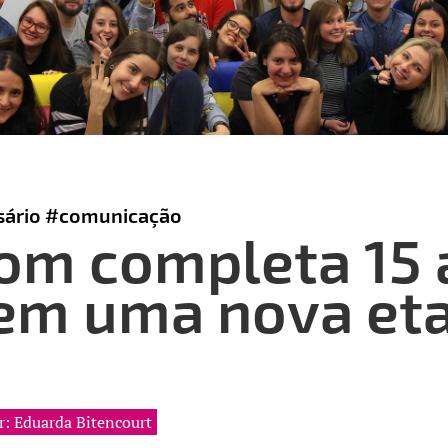
sário
#comunicação
om completa 15 
 em uma nova et
r: Eduarda Bitencourt