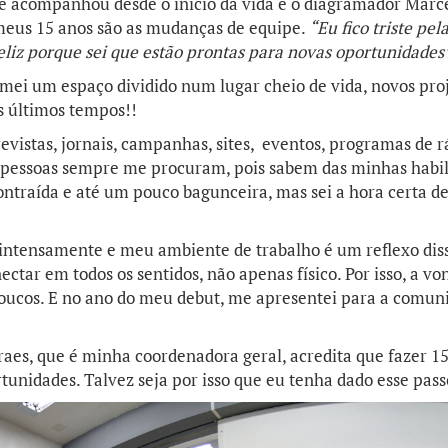
 acompanhou desde o início da vida é o diagramador Marcel
eus 15 anos são as mudanças de equipe.
“Eu fico triste pe
iz porque sei que estão prontas para novas oportunidades
mei um espaço dividido num lugar cheio de vida, novos proj
s últimos tempos!!
revistas, jornais, campanhas, sites, eventos, programas de r
As pessoas sempre me procuram, pois sabem das minhas habi
contraída e até um pouco bagunceira, mas sei a hora certa de
intensamente e meu ambiente de trabalho é um reflexo diss
ectar em todos os sentidos, não apenas físico. Por isso, a 
poucos. E no ano do meu debut, me apresentei para a comuni
aes, que é minha coordenadora geral, acredita que fazer 15
tunidades. Talvez seja por isso que eu tenha dado esse pas