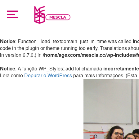
Notice
: Function _load_textdomain_just_in_time was called
in
code in the plugin or theme running too early. Translations sho
in version 6.7.0.) in
/home/agexcom/mescla.cc/wp-includes/f
Notice
: A função WP_Styles::add foi chamada
incorretamente
Leia como
Depurar o WordPress
para mais informações. (Esta 