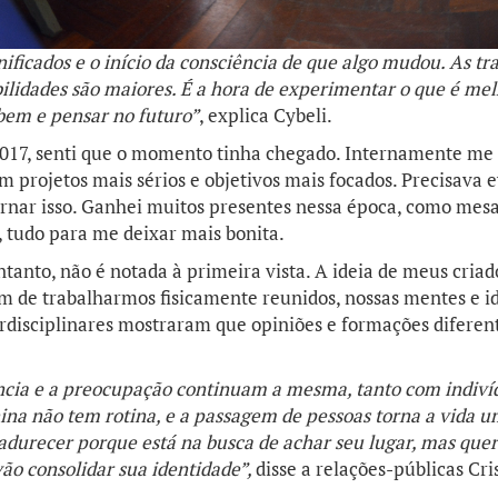
ificados e o início da consciência de que algo mudou. As t
ilidades são maiores. É a hora de experimentar o que é mel
 bem e pensar no futuro”
, explica Cybeli.
017, senti que o momento tinha chegado. Internamente me s
 projetos mais sérios e objetivos mais focados. Precisava ev
nar isso. Ganhei muitos presentes nessa época, como mesas
 tudo para me deixar mais bonita.
anto, não é notada à primeira vista. A ideia de meus criado
ém de trabalharmos fisicamente reunidos, nossas mentes e 
erdisciplinares mostraram que opiniões e formações diferent
ência e a preocupação continuam a mesma, tanto com indiv
na não tem rotina, e a passagem de pessoas torna a vida u
adurecer porque está na busca de achar seu lugar, mas que
vão consolidar sua identidade”,
disse a relações-públicas
Cri