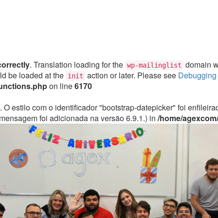
correctly
. Translation loading for the
domain was
wp-mailinglist
uld be loaded at the
action or later. Please see
Debugging 
init
unctions.php
on line
6170
. O estilo com o identificador "bootstrap-datepicker" foi enfile
mensagem foi adicionada na versão 6.9.1.) in
/home/agexcom/