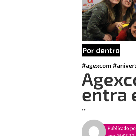
Por dentro
#agexcom
#aniver
Agexc
entra
""
Publicado po
em: 25/08/17