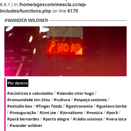
6.9.1.) in
/home/agexcom/mescla.cc/wp-
includes/functions.php
on line
6170
#WANDER WILDNER
Por dentro
/
/
#acústicos e valvulados
#alemão vitor hugo
/
/
/
#comunidade nin-jitsu
#cultura
#espaço unisinos
/
/
/
#estúdio box
#finger foods
#gastronomia
#gustavo borba
/
/
/
/
/
/
#inauguração
#jimi joe
#jornalismo
#musica
#porã
/
/
/
#porã bernardes
#porto alegre
#rádio unisinos
#vera loca
/
#wander wildner