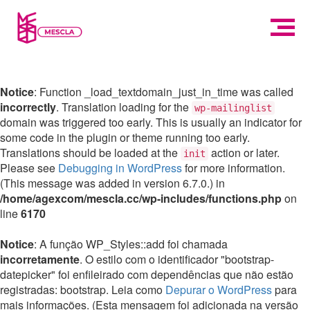
Notice
: Function _load_textdomain_just_in_time was called
incorrectly
. Translation loading for the
wp-mailinglist
domain was triggered too early. This is usually an indicator for
some code in the plugin or theme running too early.
Translations should be loaded at the
action or later.
init
Please see
Debugging in WordPress
for more information.
(This message was added in version 6.7.0.) in
/home/agexcom/mescla.cc/wp-includes/functions.php
on
line
6170
Notice
: A função WP_Styles::add foi chamada
incorretamente
. O estilo com o identificador "bootstrap-
datepicker" foi enfileirado com dependências que não estão
registradas: bootstrap. Leia como
Depurar o WordPress
para
mais informações. (Esta mensagem foi adicionada na versão