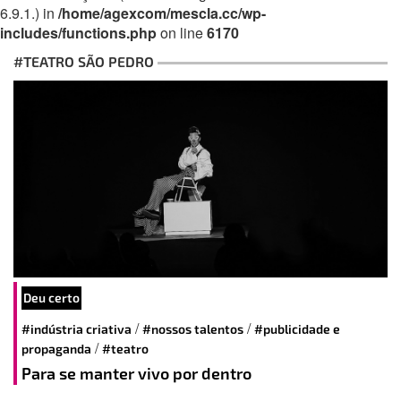
6.9.1.) in
/home/agexcom/mescla.cc/wp-
includes/functions.php
on line
6170
#TEATRO SÃO PEDRO
Deu certo
/
/
#indústria criativa
#nossos talentos
#publicidade e
/
propaganda
#teatro
Para se manter vivo por dentro