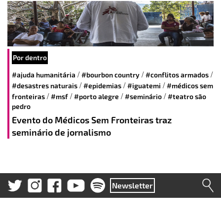
Por dentro
/
/
/
#ajuda humanitária
#bourbon country
#conflitos armados
/
/
/
#desastres naturais
#epidemias
#iguatemi
#médicos sem
/
/
/
/
fronteiras
#msf
#porto alegre
#seminário
#teatro são
pedro
Evento do Médicos Sem Fronteiras traz
seminário de jornalismo
Newsletter