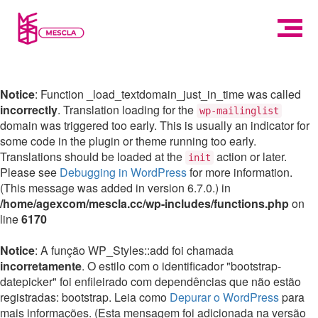
Notice
: Function _load_textdomain_just_in_time was called
incorrectly
. Translation loading for the
wp-mailinglist
domain was triggered too early. This is usually an indicator for
some code in the plugin or theme running too early.
Translations should be loaded at the
action or later.
init
Please see
Debugging in WordPress
for more information.
(This message was added in version 6.7.0.) in
/home/agexcom/mescla.cc/wp-includes/functions.php
on
line
6170
Notice
: A função WP_Styles::add foi chamada
incorretamente
. O estilo com o identificador "bootstrap-
datepicker" foi enfileirado com dependências que não estão
registradas: bootstrap. Leia como
Depurar o WordPress
para
mais informações. (Esta mensagem foi adicionada na versão