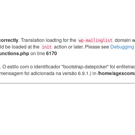
correctly
. Translation loading for the
domain was
wp-mailinglist
uld be loaded at the
action or later. Please see
Debugging 
init
unctions.php
on line
6170
. O estilo com o identificador "bootstrap-datepicker" foi enfile
mensagem foi adicionada na versão 6.9.1.) in
/home/agexcom/