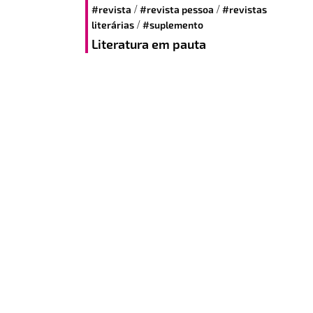
/
/
#revista
#revista pessoa
#revistas
/
literárias
#suplemento
Literatura em pauta