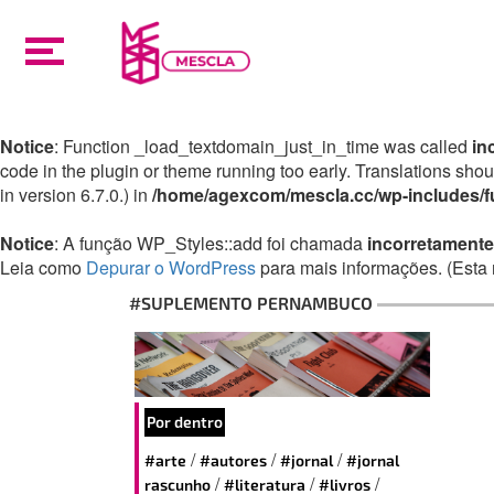
Notice
: Function _load_textdomain_just_in_time was called
in
code in the plugin or theme running too early. Translations sho
in version 6.7.0.) in
/home/agexcom/mescla.cc/wp-includes/f
Notice
: A função WP_Styles::add foi chamada
incorretamente
Leia como
Depurar o WordPress
para mais informações. (Esta 
#SUPLEMENTO PERNAMBUCO
Por dentro
/
/
/
#arte
#autores
#jornal
#jornal
/
/
/
rascunho
#literatura
#livros