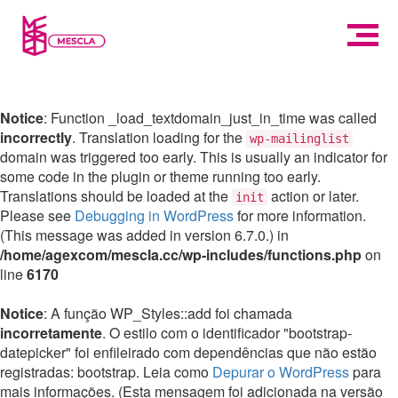
Notice
: Function _load_textdomain_just_in_time was called
incorrectly
. Translation loading for the
wp-mailinglist
domain was triggered too early. This is usually an indicator for
some code in the plugin or theme running too early.
Translations should be loaded at the
action or later.
init
Please see
Debugging in WordPress
for more information.
(This message was added in version 6.7.0.) in
/home/agexcom/mescla.cc/wp-includes/functions.php
on
line
6170
Notice
: A função WP_Styles::add foi chamada
incorretamente
. O estilo com o identificador "bootstrap-
datepicker" foi enfileirado com dependências que não estão
registradas: bootstrap. Leia como
Depurar o WordPress
para
mais informações. (Esta mensagem foi adicionada na versão