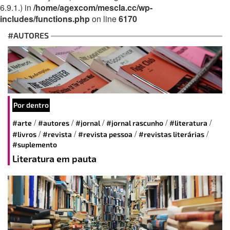
6.9.1.) in
/home/agexcom/mescla.cc/wp-
includes/functions.php
on line
6170
#AUTORES
Por dentro
/
/
/
/
/
#arte
#autores
#jornal
#jornal rascunho
#literatura
/
/
/
/
#livros
#revista
#revista pessoa
#revistas literárias
#suplemento
Literatura em pauta