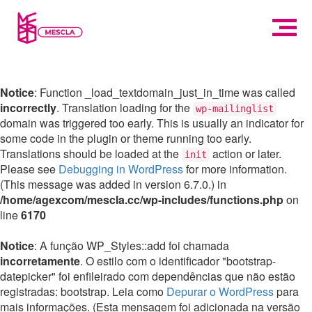
Notice
: Function _load_textdomain_just_in_time was called
incorrectly
. Translation loading for the
wp-mailinglist
domain was triggered too early. This is usually an indicator for
some code in the plugin or theme running too early.
Translations should be loaded at the
action or later.
init
Please see
Debugging in WordPress
for more information.
(This message was added in version 6.7.0.) in
/home/agexcom/mescla.cc/wp-includes/functions.php
on
line
6170
Notice
: A função WP_Styles::add foi chamada
incorretamente
. O estilo com o identificador "bootstrap-
datepicker" foi enfileirado com dependências que não estão
registradas: bootstrap. Leia como
Depurar o WordPress
para
mais informações. (Esta mensagem foi adicionada na versão