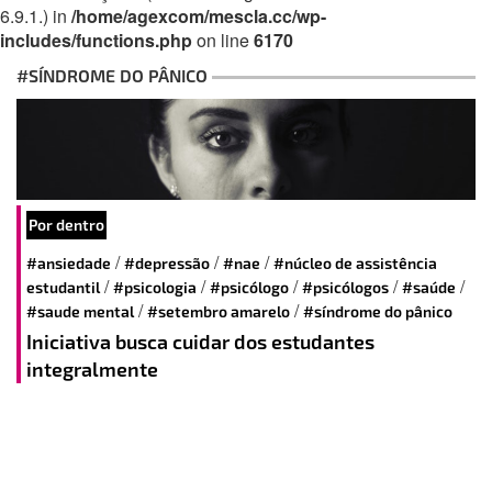
6.9.1.) in
/home/agexcom/mescla.cc/wp-
includes/functions.php
on line
6170
#SÍNDROME DO PÂNICO
Por dentro
/
/
/
#ansiedade
#depressão
#nae
#núcleo de assistência
/
/
/
/
/
estudantil
#psicologia
#psicólogo
#psicólogos
#saúde
/
/
#saude mental
#setembro amarelo
#síndrome do pânico
Iniciativa busca cuidar dos estudantes
integralmente