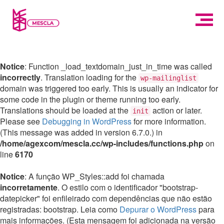
Notice
: Function _load_textdomain_just_in_time was called
incorrectly
. Translation loading for the
wp-mailinglist
domain was triggered too early. This is usually an indicator for
some code in the plugin or theme running too early.
Translations should be loaded at the
action or later.
init
Please see
Debugging in WordPress
for more information.
(This message was added in version 6.7.0.) in
/home/agexcom/mescla.cc/wp-includes/functions.php
on
line
6170
Notice
: A função WP_Styles::add foi chamada
incorretamente
. O estilo com o identificador "bootstrap-
datepicker" foi enfileirado com dependências que não estão
registradas: bootstrap. Leia como
Depurar o WordPress
para
mais informações. (Esta mensagem foi adicionada na versão