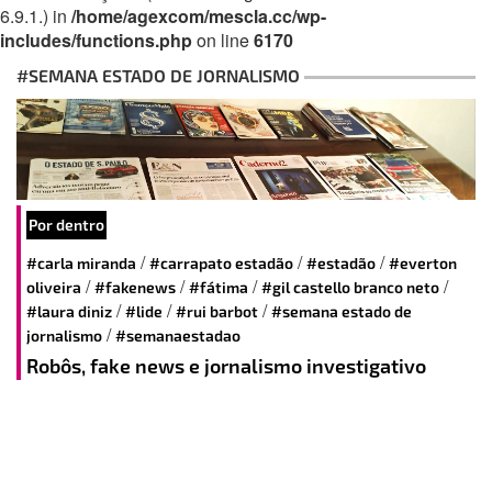
6.9.1.) in
/home/agexcom/mescla.cc/wp-
includes/functions.php
on line
6170
#SEMANA ESTADO DE JORNALISMO
Por dentro
/
/
/
#carla miranda
#carrapato estadão
#estadão
#everton
/
/
/
/
oliveira
#fakenews
#fátima
#gil castello branco neto
/
/
/
#laura diniz
#lide
#rui barbot
#semana estado de
/
jornalismo
#semanaestadao
Robôs, fake news e jornalismo investigativo