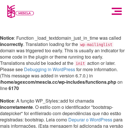
Notice
: Function _load_textdomain_just_in_time was called
incorrectly
. Translation loading for the
wp-mailinglist
domain was triggered too early. This is usually an indicator for
some code in the plugin or theme running too early.
Translations should be loaded at the
action or later.
init
Please see
Debugging in WordPress
for more information.
(This message was added in version 6.7.0.) in
/home/agexcom/mescla.cc/wp-includes/functions.php
on
line
6170
Notice
: A função WP_Styles::add foi chamada
incorretamente
. O estilo com o identificador "bootstrap-
datepicker" foi enfileirado com dependências que não estão
registradas: bootstrap. Leia como
Depurar o WordPress
para
mais informações. (Esta mensagem foi adicionada na versão