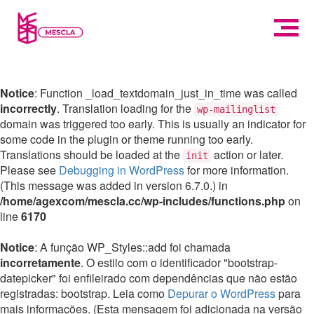
Notice
: Function _load_textdomain_just_in_time was called
incorrectly
. Translation loading for the
wp-mailinglist
domain was triggered too early. This is usually an indicator for
some code in the plugin or theme running too early.
Translations should be loaded at the
action or later.
init
Please see
Debugging in WordPress
for more information.
(This message was added in version 6.7.0.) in
/home/agexcom/mescla.cc/wp-includes/functions.php
on
line
6170
Notice
: A função WP_Styles::add foi chamada
incorretamente
. O estilo com o identificador "bootstrap-
datepicker" foi enfileirado com dependências que não estão
registradas: bootstrap. Leia como
Depurar o WordPress
para
mais informações. (Esta mensagem foi adicionada na versão