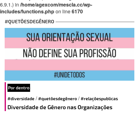
6.9.1.) in
/home/agexcom/mescla.cc/wp-
includes/functions.php
on line
6170
#QUETÕESDEGÊNERO
Por dentro
/
/
#diversidade
#quetõesdegênero
#relaçõespublicas
Diversidade de Gênero nas Organizações