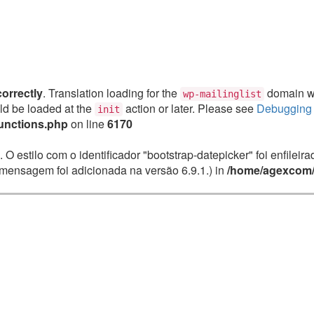
correctly
. Translation loading for the
domain was
wp-mailinglist
uld be loaded at the
action or later. Please see
Debugging 
init
unctions.php
on line
6170
. O estilo com o identificador "bootstrap-datepicker" foi enfile
mensagem foi adicionada na versão 6.9.1.) in
/home/agexcom/