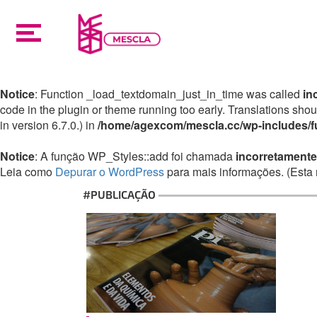
Notice
: Function _load_textdomain_just_in_time was called
in
code in the plugin or theme running too early. Translations sho
in version 6.7.0.) in
/home/agexcom/mescla.cc/wp-includes/f
Notice
: A função WP_Styles::add foi chamada
incorretamente
Leia como
Depurar o WordPress
para mais informações. (Esta 
#PUBLICAÇÃO