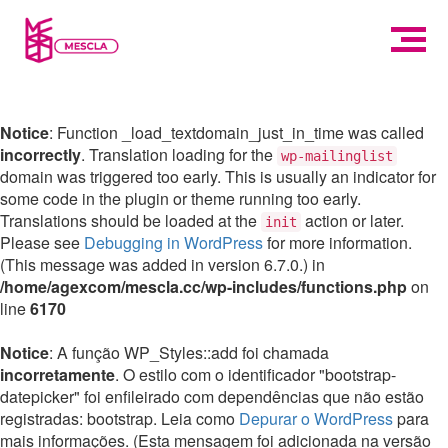
Notice
: Function _load_textdomain_just_in_time was called
incorrectly
. Translation loading for the
wp-mailinglist
domain was triggered too early. This is usually an indicator for
some code in the plugin or theme running too early.
Translations should be loaded at the
action or later.
init
Please see
Debugging in WordPress
for more information.
(This message was added in version 6.7.0.) in
/home/agexcom/mescla.cc/wp-includes/functions.php
on
line
6170
Notice
: A função WP_Styles::add foi chamada
incorretamente
. O estilo com o identificador "bootstrap-
datepicker" foi enfileirado com dependências que não estão
registradas: bootstrap. Leia como
Depurar o WordPress
para
mais informações. (Esta mensagem foi adicionada na versão