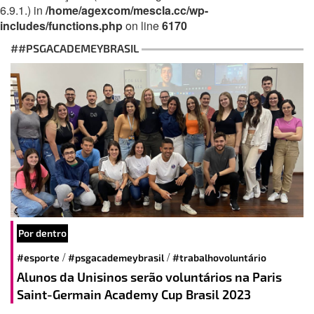
6.9.1.) in
/home/agexcom/mescla.cc/wp-
includes/functions.php
on line
6170
##PSGACADEMEYBRASIL
Por dentro
/
/
#esporte
#psgacademeybrasil
#trabalhovoluntário
Alunos da Unisinos serão voluntários na Paris
Saint-Germain Academy Cup Brasil 2023