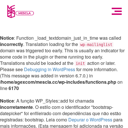
Notice
: Function _load_textdomain_just_in_time was called
incorrectly
. Translation loading for the
wp-mailinglist
domain was triggered too early. This is usually an indicator for
some code in the plugin or theme running too early.
Translations should be loaded at the
action or later.
init
Please see
Debugging in WordPress
for more information.
(This message was added in version 6.7.0.) in
/home/agexcom/mescla.cc/wp-includes/functions.php
on
line
6170
Notice
: A função WP_Styles::add foi chamada
incorretamente
. O estilo com o identificador "bootstrap-
datepicker" foi enfileirado com dependências que não estão
registradas: bootstrap. Leia como
Depurar o WordPress
para
mais informações. (Esta mensagem foi adicionada na versão