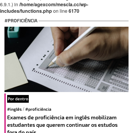
6.9.1.) in
/home/agexcom/mescla.cc/wp-
includes/functions.php
on line
6170
#PROFICIÊNCIA
Por dentro
/
#inglês
#proficiência
Exames de proficiência em inglês mobilizam
estudantes que querem continuar os estudos
fora do país