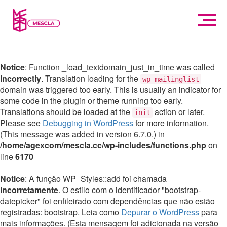
Notice
: Function _load_textdomain_just_in_time was called
incorrectly
. Translation loading for the
wp-mailinglist
domain was triggered too early. This is usually an indicator for
some code in the plugin or theme running too early.
Translations should be loaded at the
action or later.
init
Please see
Debugging in WordPress
for more information.
(This message was added in version 6.7.0.) in
/home/agexcom/mescla.cc/wp-includes/functions.php
on
line
6170
Notice
: A função WP_Styles::add foi chamada
incorretamente
. O estilo com o identificador "bootstrap-
datepicker" foi enfileirado com dependências que não estão
registradas: bootstrap. Leia como
Depurar o WordPress
para
mais informações. (Esta mensagem foi adicionada na versão