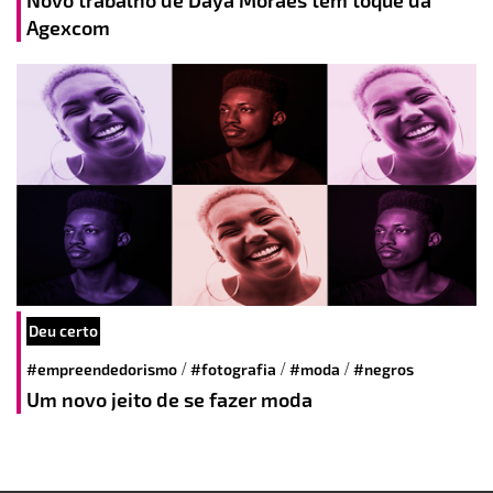
Novo trabalho de Daya Moraes tem toque da
Agexcom
Deu certo
/
/
/
#empreendedorismo
#fotografia
#moda
#negros
Um novo jeito de se fazer moda