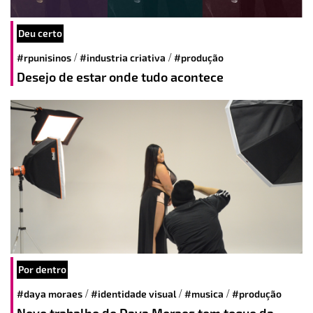
Deu certo
/
/
#rpunisinos
#industria criativa
#produção
Desejo de estar onde tudo acontece
Por dentro
/
/
/
#daya moraes
#identidade visual
#musica
#produção