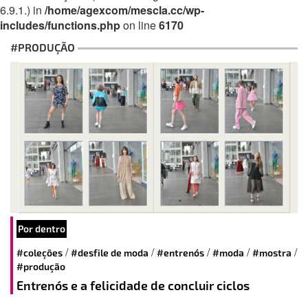
6.9.1.) in
/home/agexcom/mescla.cc/wp-
includes/functions.php
on line
6170
#PRODUÇÃO
Por dentro
/
/
/
/
/
#coleções
#desfile de moda
#entrenós
#moda
#mostra
#produção
Entrenós e a felicidade de concluir ciclos