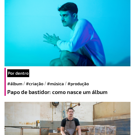
Por dentro
/
/
/
#álbum
#criação
#música
#produção
Papo de bastidor: como nasce um álbum