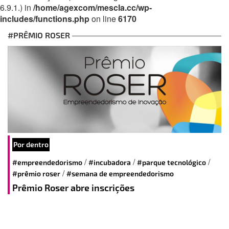
6.9.1.) in
/home/agexcom/mescla.cc/wp-
includes/functions.php
on line
6170
#PRÊMIO ROSER
Por dentro
/
/
/
#empreendedorismo
#incubadora
#parque tecnológico
/
#prêmio roser
#semana de empreendedorismo
Prêmio Roser abre inscrições