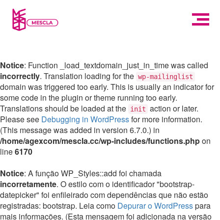
Notice
: Function _load_textdomain_just_in_time was called
incorrectly
. Translation loading for the
wp-mailinglist
domain was triggered too early. This is usually an indicator for
some code in the plugin or theme running too early.
Translations should be loaded at the
action or later.
init
Please see
Debugging in WordPress
for more information.
(This message was added in version 6.7.0.) in
/home/agexcom/mescla.cc/wp-includes/functions.php
on
line
6170
Notice
: A função WP_Styles::add foi chamada
incorretamente
. O estilo com o identificador "bootstrap-
datepicker" foi enfileirado com dependências que não estão
registradas: bootstrap. Leia como
Depurar o WordPress
para
mais informações. (Esta mensagem foi adicionada na versão