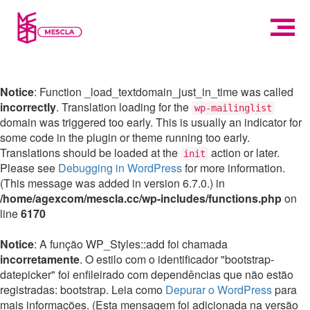
Notice
: Function _load_textdomain_just_in_time was called
incorrectly
. Translation loading for the
wp-mailinglist
domain was triggered too early. This is usually an indicator for
some code in the plugin or theme running too early.
Translations should be loaded at the
action or later.
init
Please see
Debugging in WordPress
for more information.
(This message was added in version 6.7.0.) in
/home/agexcom/mescla.cc/wp-includes/functions.php
on
line
6170
Notice
: A função WP_Styles::add foi chamada
incorretamente
. O estilo com o identificador "bootstrap-
datepicker" foi enfileirado com dependências que não estão
registradas: bootstrap. Leia como
Depurar o WordPress
para
mais informações. (Esta mensagem foi adicionada na versão