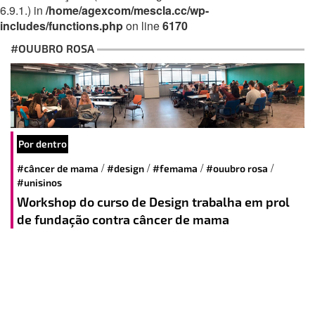
6.9.1.) in
/home/agexcom/mescla.cc/wp-
includes/functions.php
on line
6170
#OUUBRO ROSA
Por dentro
/
/
/
/
#câncer de mama
#design
#femama
#ouubro rosa
#unisinos
Workshop do curso de Design trabalha em prol
de fundação contra câncer de mama