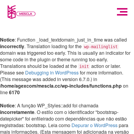
Notice
: Function _load_textdomain_just_in_time was called
incorrectly
. Translation loading for the
wp-mailinglist
domain was triggered too early. This is usually an indicator for
some code in the plugin or theme running too early.
Translations should be loaded at the
action or later.
init
Please see
Debugging in WordPress
for more information.
(This message was added in version 6.7.0.) in
/home/agexcom/mescla.cc/wp-includes/functions.php
on
line
6170
Notice
: A função WP_Styles::add foi chamada
incorretamente
. O estilo com o identificador "bootstrap-
datepicker" foi enfileirado com dependências que não estão
registradas: bootstrap. Leia como
Depurar o WordPress
para
mais informações. (Esta mensagem foi adicionada na versão