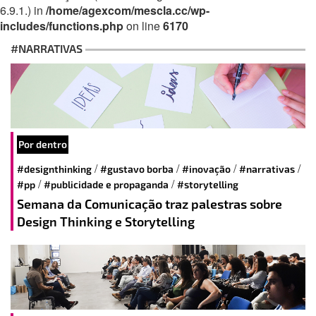
6.9.1.) in
/home/agexcom/mescla.cc/wp-
includes/functions.php
on line
6170
#NARRATIVAS
Por dentro
/
/
/
/
#designthinking
#gustavo borba
#inovação
#narrativas
/
/
#pp
#publicidade e propaganda
#storytelling
Semana da Comunicação traz palestras sobre
Design Thinking e Storytelling