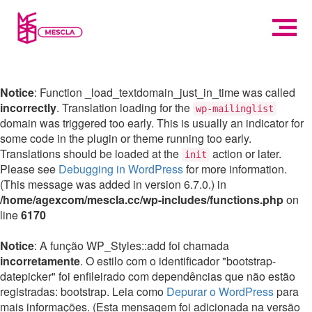
Notice
: Function _load_textdomain_just_in_time was called
incorrectly
. Translation loading for the
wp-mailinglist
domain was triggered too early. This is usually an indicator for
some code in the plugin or theme running too early.
Translations should be loaded at the
action or later.
init
Please see
Debugging in WordPress
for more information.
(This message was added in version 6.7.0.) in
/home/agexcom/mescla.cc/wp-includes/functions.php
on
line
6170
Notice
: A função WP_Styles::add foi chamada
incorretamente
. O estilo com o identificador "bootstrap-
datepicker" foi enfileirado com dependências que não estão
registradas: bootstrap. Leia como
Depurar o WordPress
para
mais informações. (Esta mensagem foi adicionada na versão