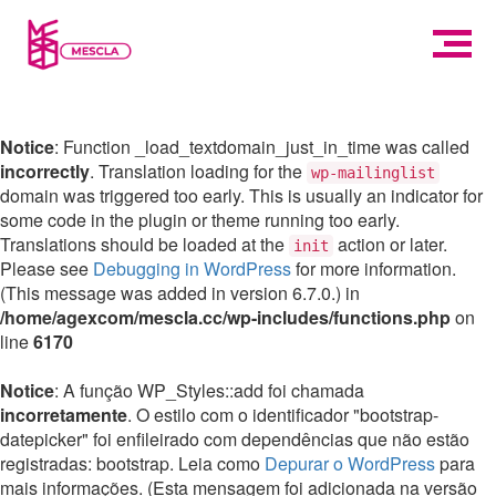
Notice
: Function _load_textdomain_just_in_time was called
incorrectly
. Translation loading for the
wp-mailinglist
domain was triggered too early. This is usually an indicator for
some code in the plugin or theme running too early.
Translations should be loaded at the
action or later.
init
Please see
Debugging in WordPress
for more information.
(This message was added in version 6.7.0.) in
/home/agexcom/mescla.cc/wp-includes/functions.php
on
line
6170
Notice
: A função WP_Styles::add foi chamada
incorretamente
. O estilo com o identificador "bootstrap-
datepicker" foi enfileirado com dependências que não estão
registradas: bootstrap. Leia como
Depurar o WordPress
para
mais informações. (Esta mensagem foi adicionada na versão