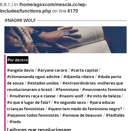
6.9.1.) in
/home/agexcom/mescla.cc/wp-
includes/functions.php
on line
6170
#NAOMI WOLF
Por dentro
/
/
/
#angela davis
#aryane cararo
#carta capital
/
/
#chimamanda ngozi adichie
#djamila ribeiro
#duda porto
/
/
de souza
#estados unidos
#extraordinárias: mulheres que
/
/
revolucionaram o brasil
#feminismo
#movimento feminista
/
/
/
/
#mulheres raça e classe
#naomi wolf
#o mito da beleza
/
/
#o que é lugar de fala?
#o segundo sexo
#para educar
/
/
crianças feministas
#quem tem medo do feminismo negro?
/
/
#sejamos todos feministas
#simone de beauvoir
#tedtalks
/
#tedx
Leituras que revolucionam