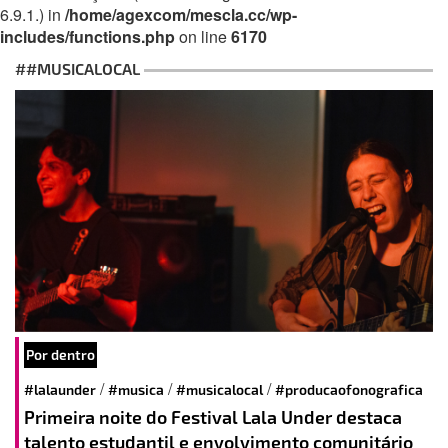
6.9.1.) in
/home/agexcom/mescla.cc/wp-
includes/functions.php
on line
6170
##MUSICALOCAL
Por dentro
/
/
/
#lalaunder
#musica
#musicalocal
#producaofonografica
Primeira noite do Festival Lala Under destaca
talento estudantil e envolvimento comunitário