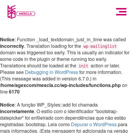
Notice
: Function _load_textdomain_just_in_time was called
incorrectly
. Translation loading for the
wp-mailinglist
domain was triggered too early. This is usually an indicator for
some code in the plugin or theme running too early.
Translations should be loaded at the
action or later.
init
Please see
Debugging in WordPress
for more information.
(This message was added in version 6.7.0.) in
/home/agexcom/mescla.cc/wp-includes/functions.php
on
line
6170
Notice
: A função WP_Styles::add foi chamada
incorretamente
. O estilo com o identificador "bootstrap-
datepicker" foi enfileirado com dependências que não estão
registradas: bootstrap. Leia como
Depurar o WordPress
para
mais informações. (Esta mensagem foi adicionada na versão