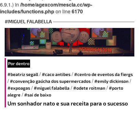
6.9.1.) in
/home/agexcom/mescla.cc/wp-
includes/functions.php
on line
6170
#MIGUEL FALABELLA
Por dentro
/
/
#beatriz segall
#caco antibes
#centro de eventos da fiergs
/
/
/
#convenção gaúcha dos supermercados
#emily dickinson
/
/
/
#expoagas
#miguel falabella
#odete roitman
#porto
/
alegre
#sai de baixo
Um sonhador nato e sua receita para o sucesso