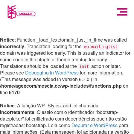
Notice
: Function _load_textdomain_just_in_time was called
incorrectly
. Translation loading for the
wp-mailinglist
domain was triggered too early. This is usually an indicator for
some code in the plugin or theme running too early.
Translations should be loaded at the
action or later.
init
Please see
Debugging in WordPress
for more information.
(This message was added in version 6.7.0.) in
/home/agexcom/mescla.cc/wp-includes/functions.php
on
line
6170
Notice
: A função WP_Styles::add foi chamada
incorretamente
. O estilo com o identificador "bootstrap-
datepicker" foi enfileirado com dependências que não estão
registradas: bootstrap. Leia como
Depurar o WordPress
para
mais informações. (Esta mensagem foi adicionada na versão