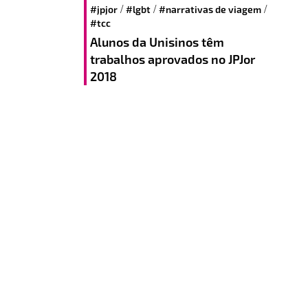
/
/
/
#jpjor
#lgbt
#narrativas de viagem
#tcc
Alunos da Unisinos têm
trabalhos aprovados no JPJor
2018