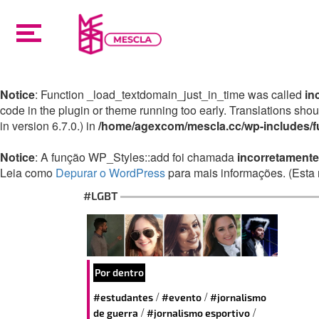
Notice
: Function _load_textdomain_just_in_time was called
in
code in the plugin or theme running too early. Translations sho
in version 6.7.0.) in
/home/agexcom/mescla.cc/wp-includes/f
Notice
: A função WP_Styles::add foi chamada
incorretamente
Leia como
Depurar o WordPress
para mais informações. (Esta 
#LGBT
Por dentro
/
/
#estudantes
#evento
#jornalismo
/
/
de guerra
#jornalismo esportivo