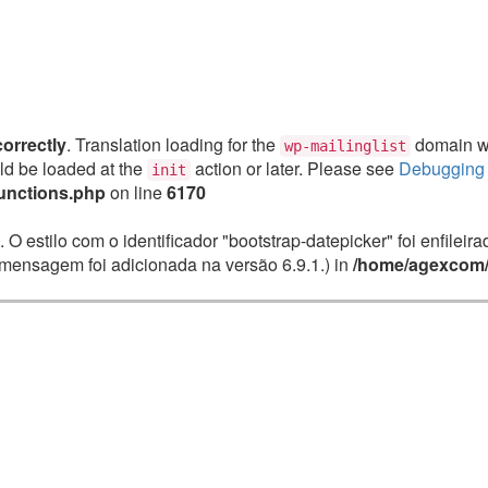
correctly
. Translation loading for the
domain was
wp-mailinglist
uld be loaded at the
action or later. Please see
Debugging 
init
unctions.php
on line
6170
. O estilo com o identificador "bootstrap-datepicker" foi enfile
mensagem foi adicionada na versão 6.9.1.) in
/home/agexcom/