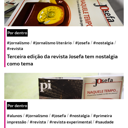
Por dentro
/
/
/
/
#jornalismo
#jornalismo literário
#josefa
#nostalgia
#revista
Terceira edição da revista Josefa tem nostalgia
como tema
Por dentro
/
/
/
/
#alunos
#jornalismo
#josefa
#nostalgia
#primeira
/
/
/
impressão
#revista
#revista experimental
#saudade