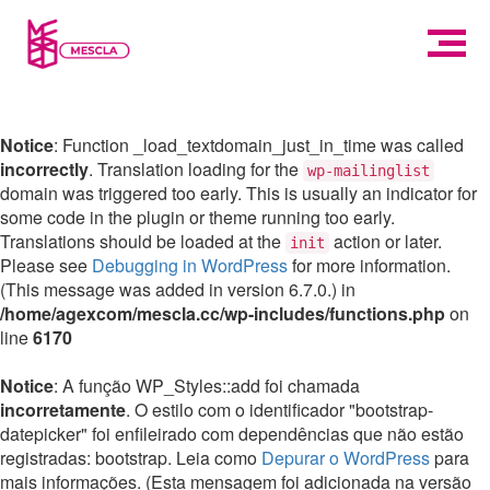
Notice
: Function _load_textdomain_just_in_time was called
incorrectly
. Translation loading for the
wp-mailinglist
domain was triggered too early. This is usually an indicator for
some code in the plugin or theme running too early.
Translations should be loaded at the
action or later.
init
Please see
Debugging in WordPress
for more information.
(This message was added in version 6.7.0.) in
/home/agexcom/mescla.cc/wp-includes/functions.php
on
line
6170
Notice
: A função WP_Styles::add foi chamada
incorretamente
. O estilo com o identificador "bootstrap-
datepicker" foi enfileirado com dependências que não estão
registradas: bootstrap. Leia como
Depurar o WordPress
para
mais informações. (Esta mensagem foi adicionada na versão