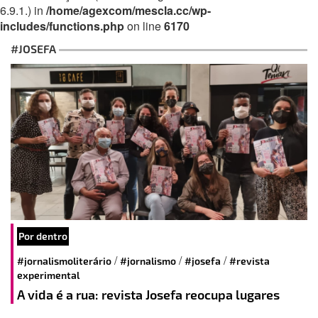
6.9.1.) in
/home/agexcom/mescla.cc/wp-
includes/functions.php
on line
6170
#JOSEFA
Por dentro
/
/
/
#jornalismoliterário
#jornalismo
#josefa
#revista
experimental
A vida é a rua: revista Josefa reocupa lugares