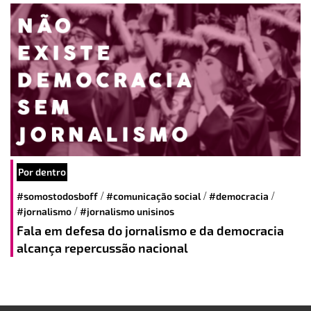
Por dentro
/
/
/
#somostodosboff
#comunicação social
#democracia
/
#jornalismo
#jornalismo unisinos
Fala em defesa do jornalismo e da democracia
alcança repercussão nacional