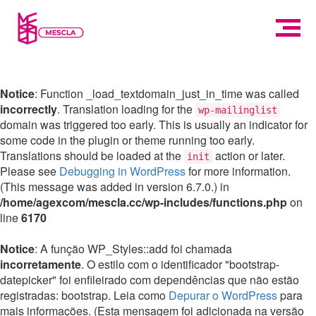
Notice
: Function _load_textdomain_just_in_time was called
incorrectly
. Translation loading for the
wp-mailinglist
domain was triggered too early. This is usually an indicator for
some code in the plugin or theme running too early.
Translations should be loaded at the
action or later.
init
Please see
Debugging in WordPress
for more information.
(This message was added in version 6.7.0.) in
/home/agexcom/mescla.cc/wp-includes/functions.php
on
line
6170
Notice
: A função WP_Styles::add foi chamada
incorretamente
. O estilo com o identificador "bootstrap-
datepicker" foi enfileirado com dependências que não estão
registradas: bootstrap. Leia como
Depurar o WordPress
para
mais informações. (Esta mensagem foi adicionada na versão