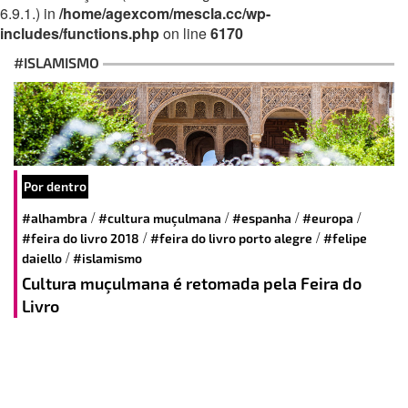
6.9.1.) in
/home/agexcom/mescla.cc/wp-
includes/functions.php
on line
6170
#ISLAMISMO
Por dentro
/
/
/
/
#alhambra
#cultura muçulmana
#espanha
#europa
/
/
#feira do livro 2018
#feira do livro porto alegre
#felipe
/
daiello
#islamismo
Cultura muçulmana é retomada pela Feira do
Livro