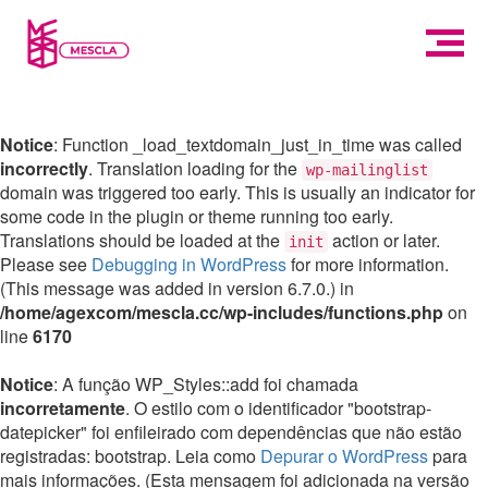
Notice
: Function _load_textdomain_just_in_time was called
incorrectly
. Translation loading for the
wp-mailinglist
domain was triggered too early. This is usually an indicator for
some code in the plugin or theme running too early.
Translations should be loaded at the
action or later.
init
Please see
Debugging in WordPress
for more information.
(This message was added in version 6.7.0.) in
/home/agexcom/mescla.cc/wp-includes/functions.php
on
line
6170
Notice
: A função WP_Styles::add foi chamada
incorretamente
. O estilo com o identificador "bootstrap-
datepicker" foi enfileirado com dependências que não estão
registradas: bootstrap. Leia como
Depurar o WordPress
para
mais informações. (Esta mensagem foi adicionada na versão